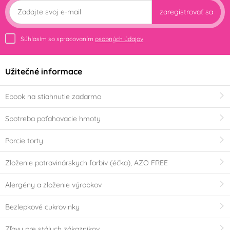
zaregistrovať sa
Súhlasím so spracovaním
osobných údajov
Užitečné informace
Ebook na stiahnutie zadarmo
Spotreba poťahovacie hmoty
Porcie torty
Zloženie potravinárskych farbív (éčka), AZO FREE
Alergény a zloženie výrobkov
Bezlepkové cukrovinky
Zľavy pre stálych zákazníkov