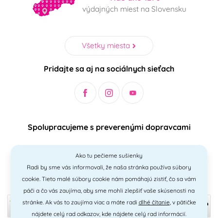
výdajných miest na Slovensku
Všetky miesta
Pridajte sa aj na sociálnych sieťach
Spolupracujeme s preverenými dopravcami
Ako tu pečieme sušienky
Radi by sme vás informovali, že naša stránka používa súbory
Bezpečný a jednoduchý spôsob platieb
cookie. Tieto malé súbory cookie nám pomáhajú zistiť, čo sa vám
páči a čo vás zaujíma, aby sme mohli zlepšiť vaše skúsenosti na
stránke. Ak vás to zaujíma viac a máte radi
dlhé čítanie
, v pätičke
nájdete celý rad odkazov, kde nájdete celý rad informácií.