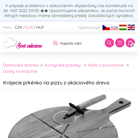
V prípade problémov s dokončením objednávky nás kontaktujte na
tel. +421 2222 05135
☀️🔥
Upozorňujeme zákazníkov, že počas horúcich
letných mesiacov máme obmedzený predaj čokoládových výrobkov.
Zadajte hľadaný výraz:
CZK
EUR
HUF
Mena:
Vyberte jazyk:
/
/
Napíšte nám
0
Domovská stránka
Kuchynské potreby
Nože a porcovanie
Dosky na krájanie
Krájecie prkénko na pizzu z akáciového dreva