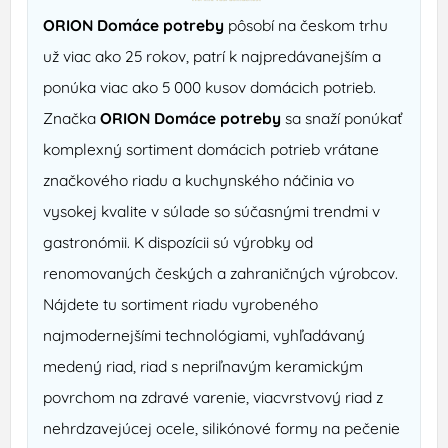
ORION Domáce potreby
pôsobí na českom trhu
už viac ako 25 rokov, patrí k najpredávanejším a
ponúka viac ako 5 000 kusov domácich potrieb.
Značka
ORION Domáce potreby
sa snaží ponúkať
komplexný sortiment domácich potrieb vrátane
značkového riadu a kuchynského náčinia vo
vysokej kvalite v súlade so súčasnými trendmi v
gastronómii. K dispozícii sú výrobky od
renomovaných českých a zahraničných výrobcov.
Nájdete tu sortiment riadu vyrobeného
najmodernejšími technológiami, vyhľadávaný
medený riad, riad s nepriľnavým keramickým
povrchom na zdravé varenie, viacvrstvový riad z
nehrdzavejúcej ocele, silikónové formy na pečenie