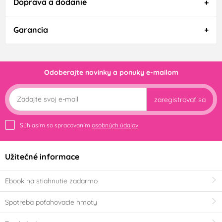
Doprava a dodanie
Garancia
Odoberajte novinky a ponuky e-mailom
zaregistrovať sa
Súhlasím so spracovaním
osobných údajov
Užitečné informace
Ebook na stiahnutie zadarmo
Spotreba poťahovacie hmoty