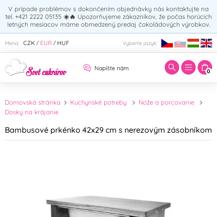
V prípade problémov s dokončením objednávky nás kontaktujte na
tel. +421 2222 05135
☀️🔥
Upozorňujeme zákazníkov, že počas horúcich
letných mesiacov máme obmedzený predaj čokoládových výrobkov.
Zadajte hľadaný výraz:
CZK
EUR
HUF
Mena:
Vyberte jazyk:
/
/
Napíšte nám
0
Domovská stránka
Kuchynské potreby
Nože a porcovanie
Dosky na krájanie
Bambusové prkénko 42x29 cm s nerezovým zásobníkom