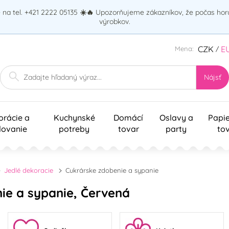
na tel. +421 2222 05135
☀️🔥
Upozorňujeme zákazníkov, že počas ho
výrobkov.
CZK
E
Mena:
/
Nájsť
orácie a
Kuchynské
Domácí
Oslavy a
Papi
lovanie
potreby
tovar
party
to
Jedlé dekoracie
Cukrárske zdobenie a sypanie
ie a sypanie, Červená