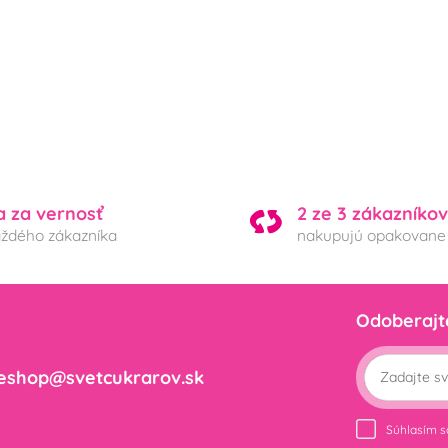
a za vernosť
2 ze 3 zákazníkov
aždého zákazníka
nakupujú opakovane
Odoberajt
eshop@svetcukrarov.sk
Súhlasím 