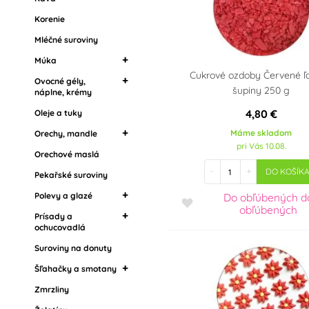
Korenie
Suroviny na donuty
Šľahačky a smotany
Mléčné suroviny
Zmrzliny
Múka
Cukrové ozdoby Červené ľ
Želatíny
Ovocné gély,
Mandľová múka
šupiny 250 g
náplne, krémy
Ostatní cukrářské
suroviny
4,80 €
Oleje a tuky
Krémy na torty
Náplne, krémy a
Máme skladom
Orechy, mandle
džemy
pri Vás 10.08.
Orechové maslá
Mandľová múka
Marmelády, džemy
-
+
DO KOŠÍK
Pekařské suroviny
Ochucovacie pasty,
Polevy a glazé
Do obľúbených
d
arómy
obľúbených
Prísady a
Zrkadlové polevy
ochucovadlá
Tukové polevy
Suroviny na donuty
Potravinárske arómy
Poleva v kôstkach
Griláš (griliáž)
Šľahačky a smotany
Drip polevy
Zmrzliny
Stužovače šľahačky