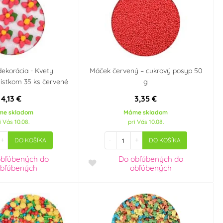
ekorácia - Kvety
Máček červený – cukrový posyp 50
lístkom 35 ks červené
g
4,13 €
3,35 €
me skladom
Máme skladom
i Vás 10.08.
pri Vás 10.08.
+
-
+
DO KOŠÍKA
DO KOŠÍKA
obľúbených
do
Do obľúbených
do
bľúbených
obľúbených