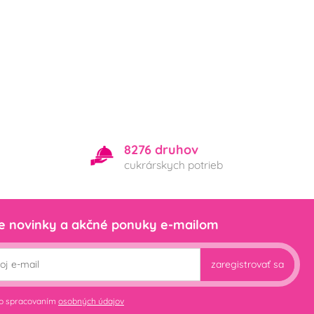
8276 druhov
cukrárskych potrieb
e novinky a akčné ponuky e-mailom
zaregistrovať sa
so spracovaním
osobných údajov