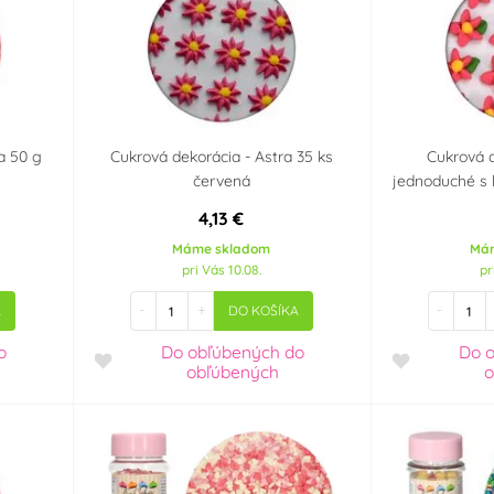
a 50 g
Cukrová dekorácia - Astra 35 ks
Cukrová d
červená
jednoduché s 
4,13 €
Máme skladom
Má
pri Vás 10.08.
pr
-
+
-
A
DO KOŠÍKA
o
Do obľúbených
do
Do 
obľúbených
o