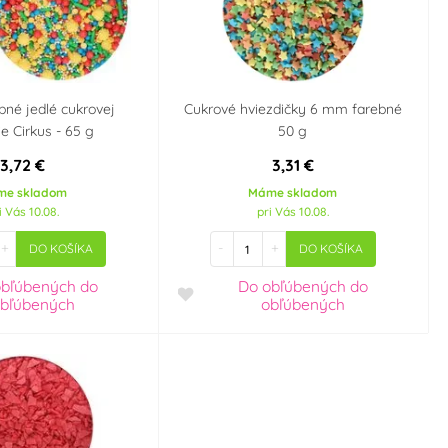
bné jedlé cukrovej
Cukrové hviezdičky 6 mm farebné
e Cirkus - 65 g
50 g
3,72 €
3,31 €
me skladom
Máme skladom
i Vás 10.08.
pri Vás 10.08.
+
-
+
DO KOŠÍKA
DO KOŠÍKA
obľúbených
do
Do obľúbených
do
bľúbených
obľúbených