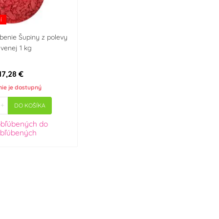
í
benie Šupiny z polevy
rvenej 1 kg
17,28 €
nie je dostupný
+
DO KOŠÍKA
obľúbených
do
bľúbených