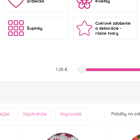
Srdiečka
Kvietky
Cukrové zdobenie
Šupinky
a dekorácie -
rôzne tvary
1.28 €
ejšie
Najdrahšie
Najnovšie
Položky na zo