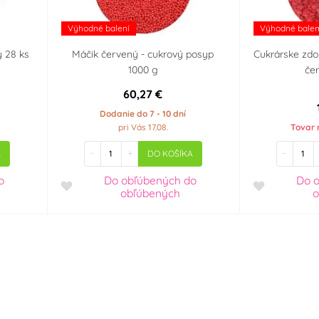
Výhodné balení
Výhodné balen
y 28 ks
Máčik červený - cukrový posyp
Cukrárske zdo
1000 g
če
60,27 €
Dodanie do 7 - 10 dní
pri Vás 17.08.
Tovar 
-
+
-
A
DO KOŠÍKA
o
Do obľúbených
do
Do 
obľúbených
o