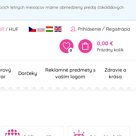
rúcich letných mesiacov máme obmedzený predaj čokoládových
/
Prihlásenie
Registrácia
UR
HUF
/
0,00 €
Prázdny košík
0
erový
Reklamné predmety s
Zdravie a
Darčeky
var
vaším logom
krása