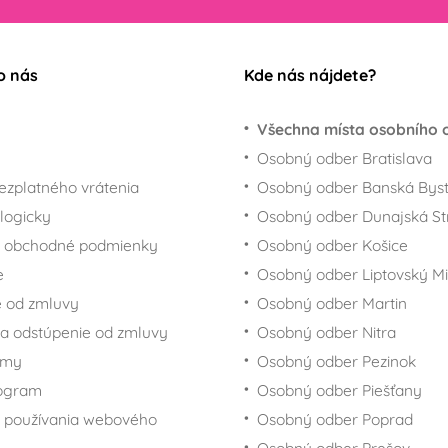
o nás
Kde nás nájdete?
Všechna místa osobního 
Osobný odber Bratislava
ezplatného vrátenia
Osobný odber Banská Byst
logicky
Osobný odber Dunajská St
 obchodné podmienky
Osobný odber Košice
e
Osobný odber Liptovský Mi
 od zmluvy
Osobný odber Martin
a odstúpenie od zmluvy
Osobný odber Nitra
rmy
Osobný odber Pezinok
rogram
Osobný odber Piešťany
 používania webového
Osobný odber Poprad
Osobný odber Prešov