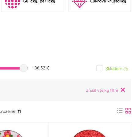
Guličky, perličky
Cukrové kryštáliky
108.52 €
Skladem
(9)
Zrušiť všetky filtre
brazenie:
11