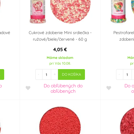
adové
Cukrové zdobenie Mini srdiečka -
Pestrofare
ružové/biele/červené - 60 g
zdobeni
4,05 €
Máme skladom
Má
pri Vás 10.08.
pr
-
+
-
A
DO KOŠÍKA
o
Do obľúbených
do
Do 
obľúbených
o