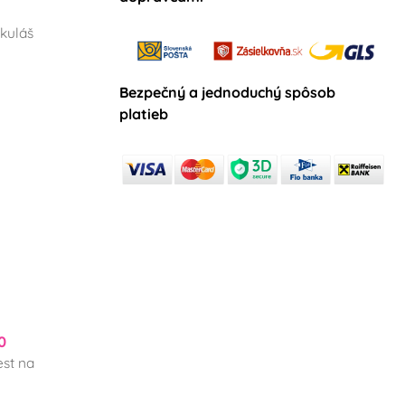
kuláš
Bezpečný a jednoduchý spôsob
platieb
0
st na