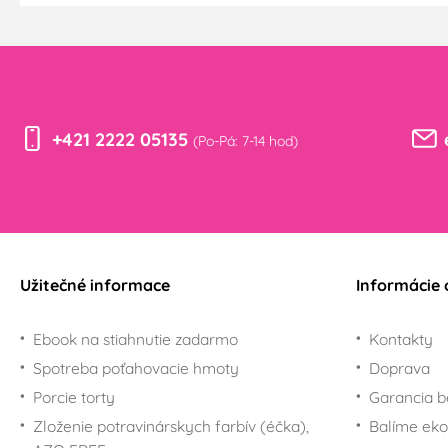
+421 2222 05135
(Po-Pá: 7-14 hod)
Užitečné informace
Informácie 
Ebook na stiahnutie zadarmo
Kontakty
Spotreba poťahovacie hmoty
Doprava
Porcie torty
Garancia b
Zloženie potravinárskych farbív (éčka),
Balíme eko