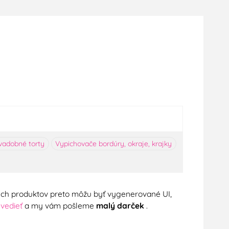
vadobné torty
Vypichovače bordúry, okraje, krajky
nych produktov preto môžu byť vygenerované UI,
 vedieť
a my vám pošleme
malý darček
.