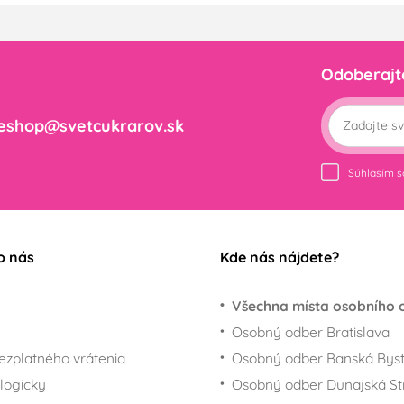
Odoberajt
eshop@svetcukrarov.sk
Súhlasím 
o nás
Kde nás nájdete?
Všechna místa osobního 
Osobný odber Bratislava
ezplatného vrátenia
Osobný odber Banská Byst
logicky
Osobný odber Dunajská St