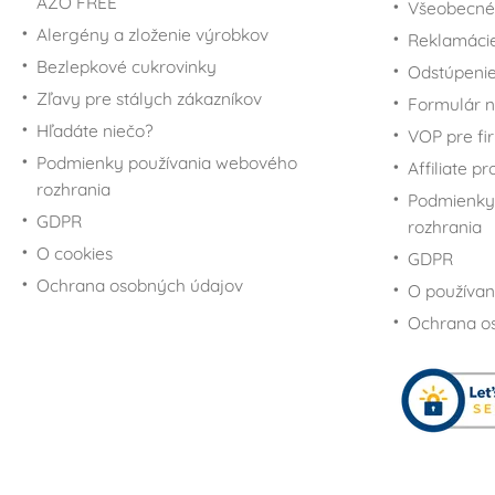
AZO FREE
Všeobecné
Alergény a zloženie výrobkov
Reklamáci
Bezlepkové cukrovinky
Odstúpenie
Zľavy pre stálych zákazníkov
Formulár n
Hľadáte niečo?
VOP pre fi
Podmienky používania webového
Affiliate p
rozhrania
Podmienky
GDPR
rozhrania
O cookies
GDPR
Ochrana osobných údajov
O používan
Ochrana o