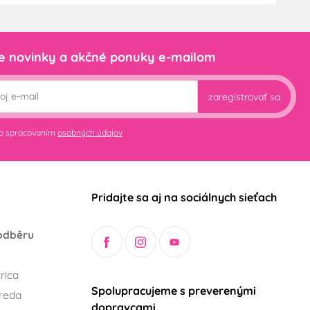
e novinky a akčné ponuky e-mailom
zaregistrovať sa
so spracovaním
osobných údajov
Pridajte sa aj na sociálnych sieťach
odběru
rica
Spolupracujeme s preverenými
reda
dopravcami