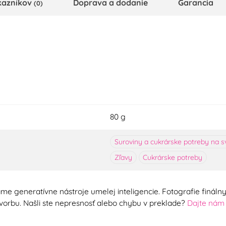
kazníkov
Doprava a dodanie
Garancia
(0)
80 g
Suroviny a cukrárske potreby na s
Zľavy
Cukrárske potreby
me generatívne nástroje umelej inteligencie. Fotografie finál
ú tvorbu. Našli ste nepresnosť alebo chybu v preklade?
Dajte nám