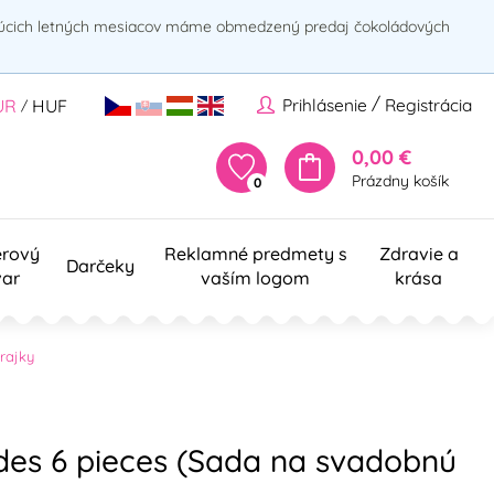
rúcich letných mesiacov máme obmedzený predaj čokoládových
/
Prihlásenie
Registrácia
UR
HUF
/
0,00 €
Prázdny košík
0
erový
Reklamné predmety s
Zdravie a
Darčeky
var
vaším logom
krása
rajky
des 6 pieces (Sada na svadobnú