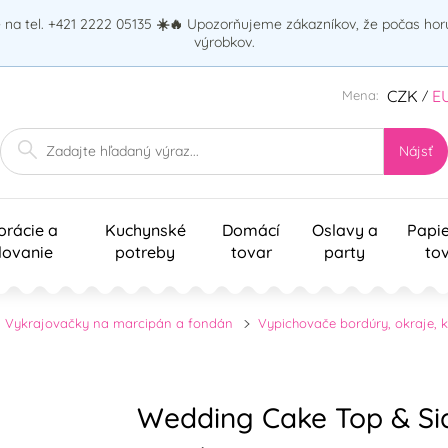
na tel. +421 2222 05135
☀️🔥
Upozorňujeme zákazníkov, že počas ho
výrobkov.
CZK
E
Mena:
/
Nájsť
orácie a
Kuchynské
Domácí
Oslavy a
Papi
lovanie
potreby
tovar
party
to
Vykrajovačky na marcipán a fondán
Vypichovače bordúry, okraje, k
Wedding Cake Top & Si