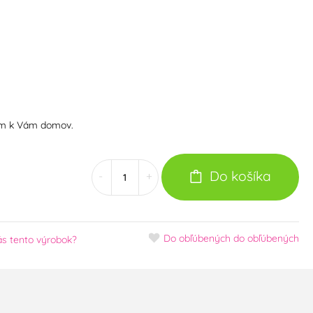
om k Vám domov.
Do košíka
-
+
Do obľúbených
do obľúbených
s tento výrobok?