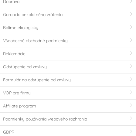
Doprava
Silikon
Sklo
(0)
(0)
Garancia bezplatného vrátenia
Balíme ekologicky
Teflon
(0)
Všeobecné obchodné podmienky
Výrobce deklaruje
Reklamácie
Ne
E171 Free
(0)
(0)
Odstúpenie od zmluvy
Neobsahuje AZO
Bezlepkový výrobek -
barviva (AZO free)
neobsahuje lepek
Formulár na odstúpenie od zmluvy
(0)
(Gluten free)
(0)
VOP pre firmy
Bez geneticky
Vhodné pro RAW
Affiliate program
modifikovaných
recepty
(0)
surovin (GMO free)
(0)
Podmienky používania webového rozhrania
GDPR
Neobsahuje palmový
Vhodné pro