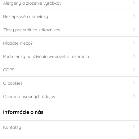
Alergény a zloženie výrobkov
Zelená
Zlatá
(18)
(29)
Bezlepkové cukrovinky
Žlutá
(6)
Zľavy pre stálych zákazníkov
Materiál
Hľadáte niečo?
Bavlna
Bambus
(0)
(0)
Podmienky používania webového rozhrania
Čokoláda
Dřevo
(0)
(0)
GDPR
O cookies
Guma
Keramika
(0)
(0)
Ochrana osobných údajov
Kov
Marcipán
(0)
(0)
Informácie o nás
Nerez
Plast
(0)
(0)
Kontakty
Plech
Pocínovaný plech
(0)
(0)