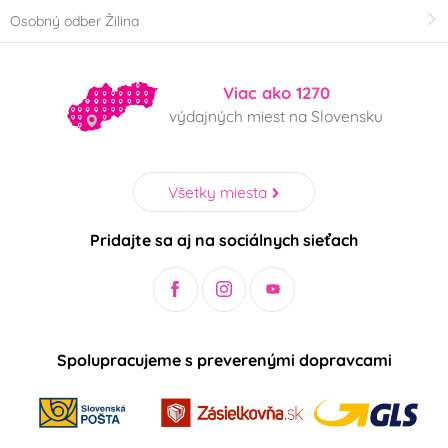
Mickey a Minnie
Auta - Cars
Osobný odber Žilina
Mouse
Scooby doo
Pohádkové princezny
Viac ako 1270
výdajných miest na Slovensku
Panenka LOL Surprise
Fotbal
Všetky miesta
Halloween
Použití
Pridajte sa aj na sociálnych sieťach
nevhodné do myčky
vhodné do myčky
nádobí
nádobí
v mikrovlnné troubě
nevhodné do
Spolupracujeme s preverenými dopravcami
mikrovlnnné trouby
v elektrické troubě
v plynové troubě