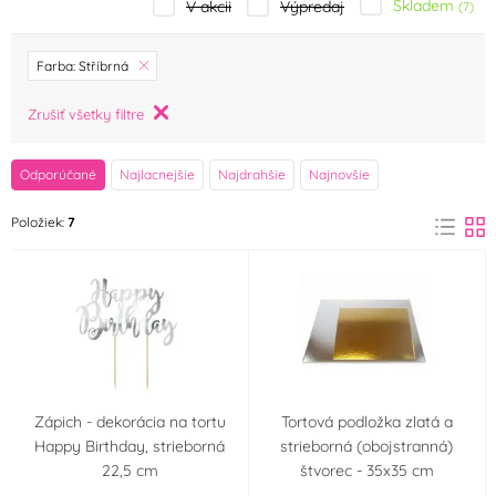
Skladem
V akcii
Výpredaj
(7)
značka
Farba: Stříbrná
A Little Lovely
Alcas
Zrušiť všetky filtre
(0)
Company
(0)
Odporúčané
Najlacnejšie
Najdrahšie
Najnovšie
Alphabet Moulds
Amscan
(0)
(0)
Položiek:
7
Arpex
Artigian
(0)
(0)
Barbara Luijckx
BerlingerHaus
(0)
(0)
Birkmann
Bullyland
(0)
(0)
Zápich - dekorácia na tortu
Tortová podložka zlatá a
Cakesicq
Callebaut
(0)
(0)
Happy Birthday, strieborná
strieborná (obojstranná)
22,5 cm
štvorec - 35x35 cm