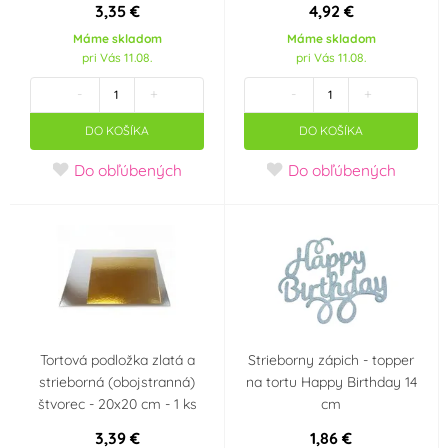
CelCakes
Culpitt
(0)
(0)
3,35 €
4,92 €
Máme skladom
Máme skladom
pri Vás 11.08.
pri Vás 11.08.
Decora
Dekofee Germany
(0)
(0)
-
+
-
+
Dekora
Designer Stencils
(0)
(0)
DO KOŠÍKA
DO KOŠÍKA
Do obľúbených
Do obľúbených
Dobla
Dortis
(0)
(0)
Fagoš
First Impressions
(0)
(0)
FMM
FPC Sugarcraft
(0)
(0)
Frischmann
FunCakes
(0)
(2)
Tortová podložka zlatá a
Strieborny zápich - topper
strieborná (obojstranná)
na tortu Happy Birthday 14
GoDan
Hobby Life
(1)
(0)
štvorec - 20x20 cm - 1 ks
cm
3,39 €
1,86 €
Holandsko
House of Marie
(0)
(0)