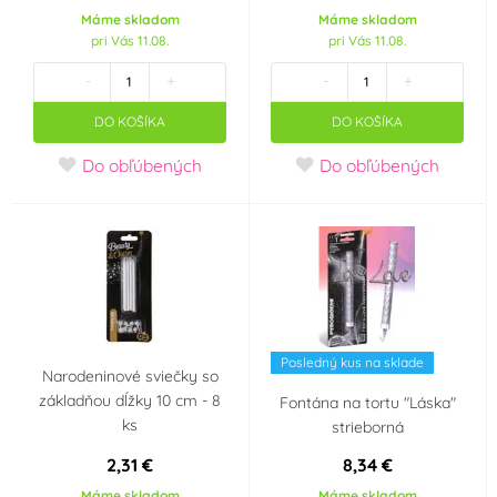
Máme skladom
Máme skladom
pri Vás 11.08.
pri Vás 11.08.
Ibili
Irca
(0)
(0)
-
+
-
+
IREKS
JEM
(0)
(0)
DO KOŠÍKA
DO KOŠÍKA
Do obľúbených
Do obľúbených
K-Decor
Karen Davies
(0)
(0)
Kee-seal
Kela
(0)
(0)
Kovovýroba Jeníkov
Laped
(0)
(0)
Posledný kus na sklade
Narodeninové sviečky so
Maramisa
Martellato
(0)
(0)
základňou dĺžky 10 cm - 8
Fontána na tortu "Láska"
ks
strieborná
Megabublina
Modecor
(0)
(0)
2,31 €
8,34 €
Máme skladom
Máme skladom