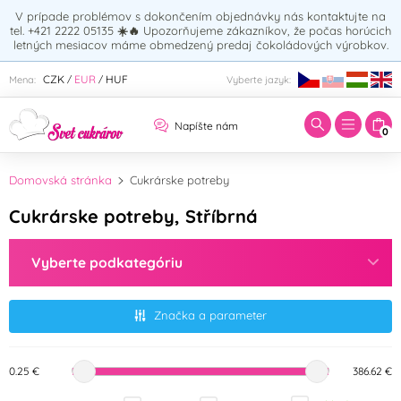
V prípade problémov s dokončením objednávky nás kontaktujte na
tel. +421 2222 05135
☀️🔥
Upozorňujeme zákazníkov, že počas horúcich
letných mesiacov máme obmedzený predaj čokoládových výrobkov.
Zadajte hľadaný výraz:
CZK
EUR
HUF
Mena:
Vyberte jazyk:
/
/
Napíšte nám
0
Domovská stránka
Cukrárske potreby
Cukrárske potreby, Stříbrná
Vyberte podkategóriu
Značka a parameter
0.25 €
386.62 €