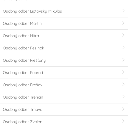
Párty
Srdce - Valentýn
Osobný odber Liptovský Mikuláš
Osobný odber Martin
Svatba
Silvestr
Osobný odber Nitra
Dětská párty
Fortnite
Osobný odber Pezinok
Harry Potter
Veľká noc
Osobný odber Piešťany
Angry Birds
Tlapková patrola -
Osobný odber Poprad
Paw Patrol
Osobný odber Prešov
Jednorožec - Unicorn
Barbie
Osobný odber Trenčín
Frozen - Ledové
Hot Wheels
Osobný odber Trnava
království
Osobný odber Zvolen