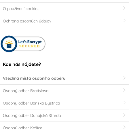
olej
vegetariány
(0)
(0)
O používaní cookies
Party téma
Ochrana osobných údajov
Je to holka!!
Dinosaurus
Popelka Disney
Mořská panna
1. narozeniny holčičí
Pirátská párty
Kde nás nájdete?
Promoce
Happy Birthday
Všechna místa osobního odběru
Osobný odber Bratislava
Je to kluk!!
1. narozeniny klučičí
Osobný odber Banská Bystrica
Baby Shower
Minecraft
Osobný odber Dunajská Streda
Puntíková párty
Dětská párty holčičí
Osobný odber Košice