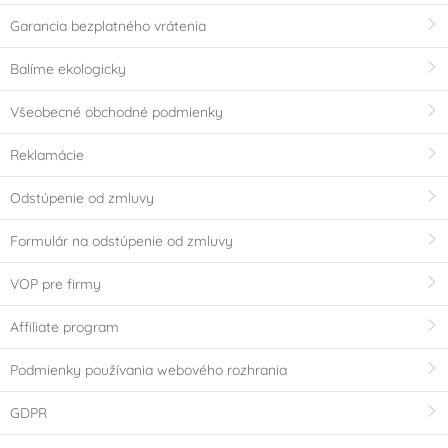
Garancia bezplatného vrátenia
Silikon
Sklo
(0)
(0)
Balíme ekologicky
Teflon
(0)
Všeobecné obchodné podmienky
Výrobce deklaruje
Reklamácie
Ne
E171 Free
(0)
(0)
Odstúpenie od zmluvy
Neobsahuje AZO
Bezlepkový výrobek -
Formulár na odstúpenie od zmluvy
barviva (AZO free)
neobsahuje lepek
(0)
VOP pre firmy
(Gluten free)
(0)
Affiliate program
Bez geneticky
Vhodné pro RAW
modifikovaných
recepty
(0)
Podmienky používania webového rozhrania
surovin (GMO free)
(0)
GDPR
Neobsahuje palmový
Vhodné pro