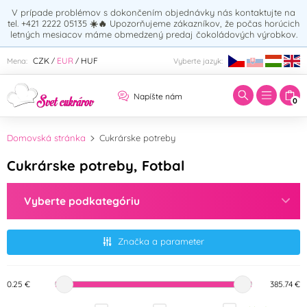
V prípade problémov s dokončením objednávky nás kontaktujte na
tel. +421 2222 05135
☀️🔥
Upozorňujeme zákazníkov, že počas horúcich
letných mesiacov máme obmedzený predaj čokoládových výrobkov.
Zadajte hľadaný výraz:
CZK
EUR
HUF
Mena:
Vyberte jazyk:
/
/
Napíšte nám
0
Domovská stránka
Cukrárske potreby
Cukrárske potreby, Fotbal
Vyberte podkategóriu
Značka a parameter
0.25 €
385.74 €