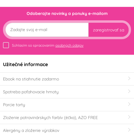
xPartydeco
Zeelandia
(0)
(0)
Odoberajte novinky a ponuky e-mailom
Príchuť (aróma)
Pistácie
Mandle
(0)
(0)
zaregistrovať sa
Farba
Súhlasím so spracovaním
osobných údajov
Bílá
Černá
(0)
(0)
Užitečné informace
Červená
Fialová
(2)
(0)
Ebook na stiahnutie zadarmo
Hnědá
Modrá
(0)
(0)
Spotreba poťahovacie hmoty
Porcie torty
Oranžová
Průhledná
(0)
(0)
Zloženie potravinárskych farbív (éčka), AZO FREE
Růžová
Stříbrná
(0)
(0)
Alergény a zloženie výrobkov