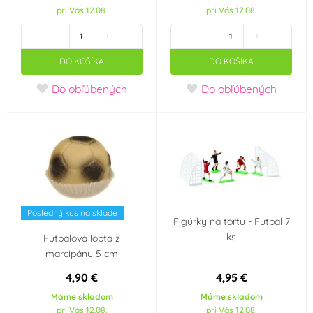
pri Vás 12.08.
pri Vás 12.08.
-
+
-
+
Ibili
Irca
(0)
(0)
DO KOŠÍKA
DO KOŠÍKA
IREKS
JEM
(0)
(0)
Do obľúbených
Do obľúbených
K-Decor
Karen Davies
(0)
(0)
Kee-seal
Kela
(0)
(0)
Kovovýroba Jeníkov
Laped
(0)
(0)
Posledný kus na sklade
Figúrky na tortu - Futbal 7
ks
Futbalová lopta z
Maramisa
Martellato
(0)
(0)
marcipánu 5 cm
4,90 €
4,95 €
Megabublina
Modecor
(0)
(0)
Máme skladom
Máme skladom
pri Vás 12.08.
pri Vás 12.08.