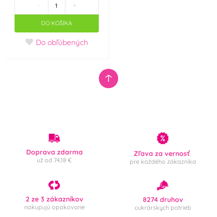
-
+
(RVO)
(0)
DO KOŠÍKA
Siliconflex
Silikomart
(0)
(0)
Do obľúbených
Smart Cook
Smolík
(0)
(0)
Städter
Sugarflair Colours
(0)
(0)
SugarVeil
SvětCukrářů.cz
(0)
(0)
TARRA pyrotechnik
Thermo Hauser
(0)
(0)
Doprava zdarma
Zľava za vernosť
už od 74,18 €
pre každého zákazníka
Unigra S.r.I. Italy
UNIQUE
(0)
(0)
Wilton
Windsor
(1)
(0)
2 ze 3 zákazníkov
8274 druhov
nakupujú opakovane
cukrárskych potrieb