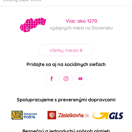
Mickey a Minnie
Auta - Cars
Mouse
Viac ako 1270
Scooby doo
Pohádkové princezny
výdajných miest na Slovensku
Panenka LOL Surprise
Fotbal
Všetky miesta
Halloween
Pridajte sa aj na sociálnych sieťach
Použití
nevhodné do myčky
vhodné do myčky
nádobí
nádobí
Spolupracujeme s preverenými dopravcami
v mikrovlnné troubě
nevhodné do
mikrovlnnné trouby
v elektrické troubě
v plynové troubě
Bezpečný a jednoduchý spôsob platieb