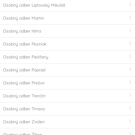
Osobný odber Liptovský Mikuláš
Párty
Srdce - Valentýn
Osobný odber Martin
Svatba
Silvestr
Osobný odber Nitra
Dětská párty
Fortnite
Osobný odber Pezinok
Osobný odber Piešťany
Harry Potter
Veľká noc
Osobný odber Poprad
Angry Birds
Tlapková patrola -
Paw Patrol
Osobný odber Prešov
Osobný odber Trenčín
Jednorožec - Unicorn
Barbie
Osobný odber Trnava
Frozen - Ledové
Hot Wheels
království
Osobný odber Zvolen
Osobný odber Žilina