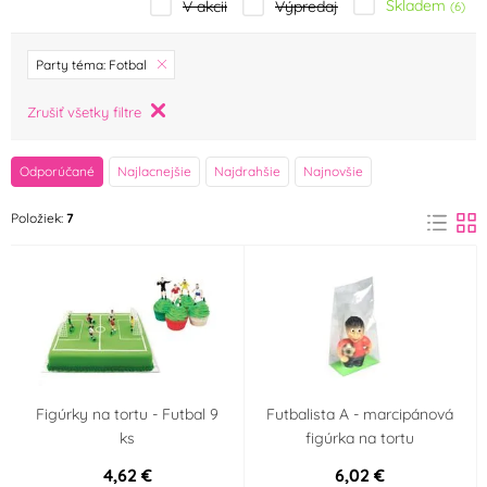
Skladem
V akcii
Výpredaj
(6)
značka
Party téma: Fotbal
A Little Lovely
Alcas
Zrušiť všetky filtre
(0)
Company
(0)
Odporúčané
Najlacnejšie
Najdrahšie
Najnovšie
Alphabet Moulds
Amscan
(0)
(0)
Položiek:
7
Arpex
Artigian
(0)
(0)
Barbara Luijckx
BerlingerHaus
(0)
(0)
Birkmann
Bullyland
(0)
(0)
Figúrky na tortu - Futbal 9
Futbalista A - marcipánová
Cakesicq
Callebaut
(0)
(0)
ks
figúrka na tortu
4,62 €
6,02 €