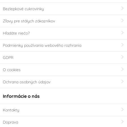
Zelená
Zlatá
(1)
(0)
Bezlepkové cukrovinky
Žlutá
(0)
Zľavy pre stálych zákazníkov
Materiál
Hľadáte niečo?
Bavlna
Bambus
Podmienky používania webového rozhrania
(0)
(0)
GDPR
Čokoláda
Dřevo
(0)
(0)
O cookies
Guma
Keramika
(0)
(0)
Ochrana osobných údajov
Kov
Marcipán
(0)
(5)
Informácie o nás
Nerez
Plast
(0)
(0)
Kontakty
Doprava
Plech
Pocínovaný plech
(0)
(0)