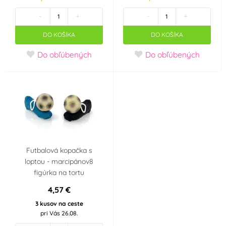
Monaco
OFI Česko
(0)
(0)
-
+
-
+
One Way Plastics BV
ORION
(0)
DO KOŠÍKA
DO KOŠÍKA
(0)
Do obľúbených
Do obľúbených
Ostatní
Overig
(0)
(0)
PartyDeco
Patchwork Cutters
(0)
(0)
Patchworkcutters
Patisse
(0)
(0)
Futbalová kopačka s
PCB Creation
PME
(0)
(0)
loptou - marcipánov8
figúrka na tortu
Pyrogiochi
Rainbow Dust
(0)
(0)
4,57 €
3 kusov na ceste
RAPPA
Rosa Viacava de
(0)
pri Vás 26.08.
Ortega Designs