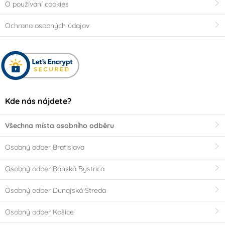
O používaní cookies
olej
vegetariány
(0)
(0)
Ochrana osobných údajov
Party téma
Je to holka!!
Dinosaurus
Popelka Disney
Mořská panna
Kde nás nájdete?
1. narozeniny holčičí
Pirátská párty
Všechna místa osobního odběru
Promoce
Happy Birthday
Osobný odber Bratislava
Je to kluk!!
1. narozeniny klučičí
Osobný odber Banská Bystrica
Baby Shower
Minecraft
Osobný odber Dunajská Streda
Osobný odber Košice
Puntíková párty
Dětská párty holčičí