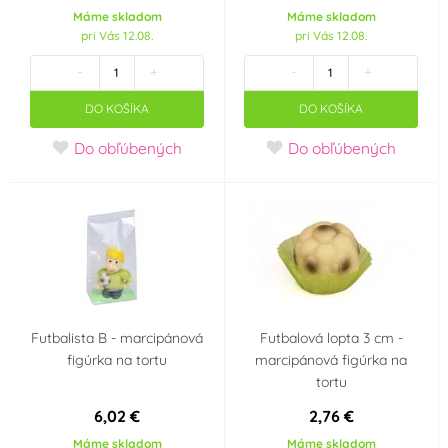
CelCakes
Culpitt
(0)
(0)
Máme skladom
Máme skladom
pri Vás 12.08.
pri Vás 12.08.
Decora
Dekofee Germany
(0)
(0)
-
+
-
+
DO KOŠÍKA
DO KOŠÍKA
Dekora
Designer Stencils
(0)
(0)
Do obľúbených
Do obľúbených
Dobla
Dortis
(0)
(0)
Fagoš
First Impressions
(0)
(0)
FMM
FPC Sugarcraft
(0)
(0)
Frischmann
FunCakes
Futbalista B - marcipánová
Futbalová lopta 3 cm -
(5)
(0)
figúrka na tortu
marcipánová figúrka na
tortu
GoDan
Hobby Life
(0)
(0)
6,02 €
2,76 €
Máme skladom
Máme skladom
Holandsko
House of Marie
(0)
(0)