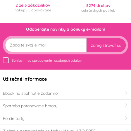
2 ze 3 zákazníkov
8274 druhov
nakupujú opakovane
cukrárskych potrieb
Odoberajte novinky a ponuky e-mailom
zaregistrovať sa
Súhlasím so spracovaním
osobných údajov
Užitečné informace
Ebook na stiahnutie zadarmo
Spotreba poťahovacie hmoty
Porcie torty