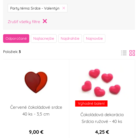
značka
Party téma: Srdce - Valentýn
Barbara Luijckx
Dobla
Zrušiť všetky filtre
(1)
(0)
FunCakes
K-Decor
Odporúčané
Najlacnejšie
Najdrahšie
Najnovšie
(0)
(0)
Položiek:
3
SvětCukrářů.cz
Zeelandia
(0)
(0)
Farba
Bílá
Červená
(0)
(2)
Hnědá
Oranžová
(0)
(0)
Výhodné balení
Červené čokoládové srdce
40 ks - 3,5 cm
Čokoládová dekorácia
Růžová
Zelená
(1)
(0)
Srdcia ružové - 40 ks
9,00 €
4,25 €
Žlutá
(0)