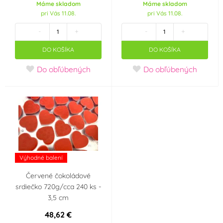
Máme skladom
Máme skladom
pri Vás 11.08.
pri Vás 11.08.
Materiál
-
+
-
+
Čokoláda
(0)
DO KOŠÍKA
DO KOŠÍKA
Výrobce deklaruje
Do obľúbených
Do obľúbených
Neobsahuje AZO
Bez geneticky
barviva (AZO free)
modifikovaných
(0)
surovin (GMO free)
(0)
Neobsahuje palmový
Košer (kosher)
(0)
olej
(0)
Výhodné balení
Party téma
Červené čokoládové
srdiečko 720g/cca 240 ks -
Srdce - Valentýn
Svatba
3,5 cm
Krajina pôvodu
48,62 €