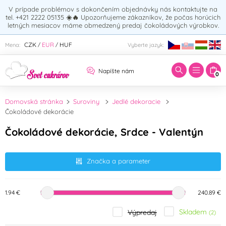
V prípade problémov s dokončením objednávky nás kontaktujte na
tel. +421 2222 05135
☀️🔥
Upozorňujeme zákazníkov, že počas horúcich
letných mesiacov máme obmedzený predaj čokoládových výrobkov.
Zadajte hľadaný výraz:
CZK
EUR
HUF
Mena:
Vyberte jazyk:
/
/
Napíšte nám
0
Domovská stránka
Suroviny
Jedlé dekoracie
Čokoládové dekorácie
Čokoládové dekorácie, Srdce - Valentýn
Značka a parameter
1.94 €
240.89 €
Skladem
Výpredaj
(2)