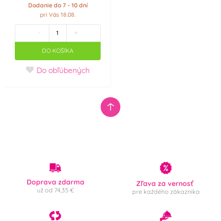
Dodanie do 7 - 10 dní
BE
TH
pri Vás 18.08.
-
+
Belgie
DO KOŠÍKA
VÝPRODEJ - Poslední šance ke koupi
Do obľúbených
Doprava zdarma
Zľava za vernosť
už od 74,35 €
pre každého zákazníka