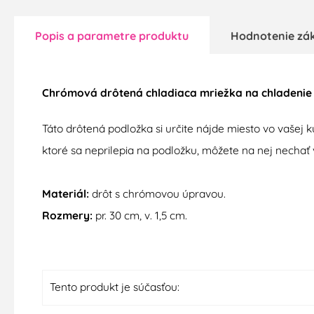
Popis a parametre produktu
Hodnotenie zá
Chrómová
drôtená
chladiaca
mriežka na chladenie
Táto drôtená podložka
si určite nájde miesto
vo vašej
k
ktoré sa
n
eprilepia na
podložku
,
môžete
na nej
nechať
Materiál
:
drôt
s
chrómovou
úpravou
.
Rozmery
:
pr
.
30
cm
,
v
.
1,5
cm
.
Tento produkt je súčasťou: