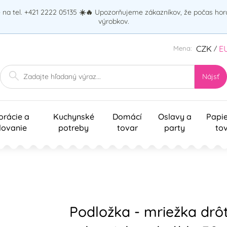
na tel. +421 2222 05135
☀️🔥
Upozorňujeme zákazníkov, že počas ho
výrobkov.
CZK
E
Mena:
/
Nájsť
orácie a
Kuchynské
Domácí
Oslavy a
Papi
lovanie
potreby
tovar
party
to
Podložka - mriežka drô