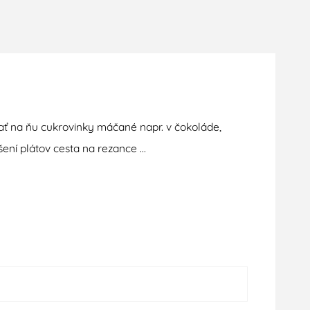
ať
na ňu
cukrovinky
máčané
napr
.
v
čokoláde
,
šení
plátov
cesta na
rezance
...