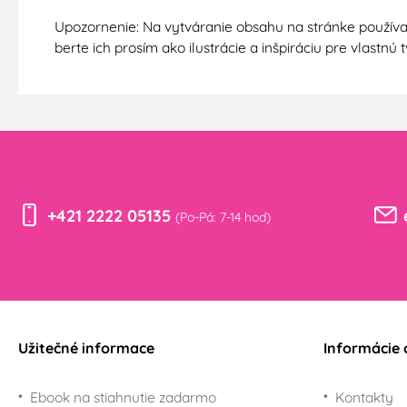
Upozornenie: Na vytváranie obsahu na stránke používa
berte ich prosím ako ilustrácie a inšpiráciu pre vlastn
+421 2222 05135
(Po-Pá: 7-14 hod)
Užitečné informace
Informácie 
Ebook na stiahnutie zadarmo
Kontakty