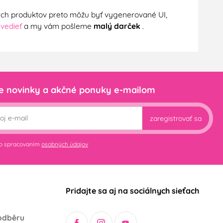
nych produktov preto môžu byť vygenerované UI,
 vedieť
a my vám pošleme
malý darček
.
e novinky a akčné ponuky e-mailom
zaregistrovať sa
so spracovaním
osobných údajov
Pridajte sa aj na sociálnych sieťach
odběru