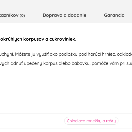
kazníkov
Doprava a dodanie
Garancia
(0)
 okrúhlych korpusov a cukroviniek
.
uchyni
.
Môžete ju
využiť
ako podložku
pod
horúci
hrniec
,
odklad
vychladnúť
upečený
korpus
alebo
bábovku
,
pomôže
v
ám pri
su
Chladiace mriežky a rošty