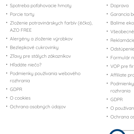
Spotreba poťahovacie hmoty
Doprava
Porcie torty
Garancia b
Zloženie potravinárskych farbív (éčka),
Balíme eko
AZO FREE
Všeobecné
Alergény a zloženie výrobkov
Reklamáci
Bezlepkové cukrovinky
Odstúpenie
Zľavy pre stálych zákazníkov
Formulár n
Hľadáte niečo?
VOP pre fi
Podmienky používania webového
Affiliate p
rozhrania
Podmienky
GDPR
rozhrania
O cookies
GDPR
Ochrana osobných údajov
O používan
Ochrana o