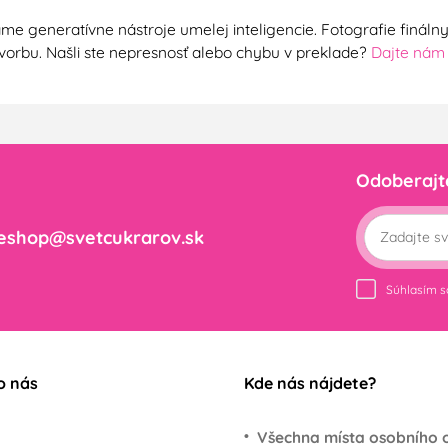
me generatívne nástroje umelej inteligencie. Fotografie finál
ú tvorbu. Našli ste nepresnosť alebo chybu v preklade?
Dajte nám
Odoberajt
eshop@svetcukrarov.sk
Súhlasím 
o nás
Kde nás nájdete?
Všechna místa osobního 