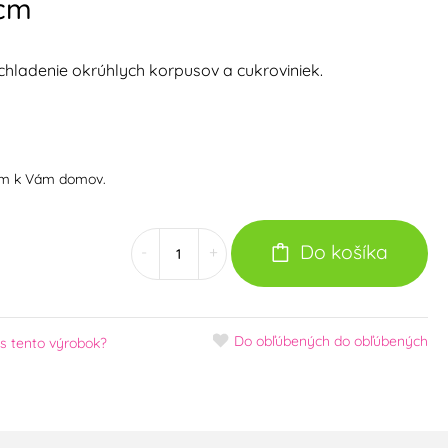
 cm
hladenie okrúhlych korpusov a cukroviniek.
om k Vám domov.
Do košíka
-
+
Do obľúbených
do obľúbených
s tento výrobok?