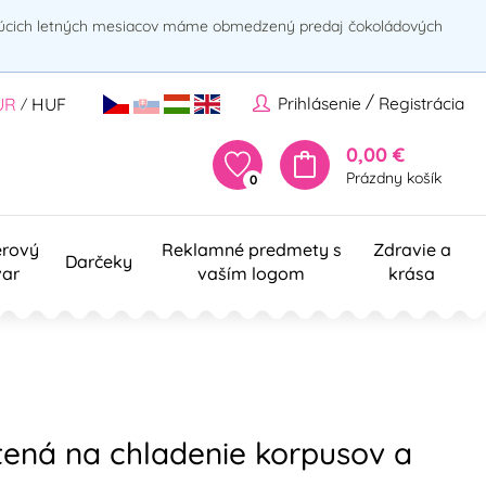
rúcich letných mesiacov máme obmedzený predaj čokoládových
/
Prihlásenie
Registrácia
UR
HUF
/
0,00 €
Prázdny košík
0
erový
Reklamné predmety s
Zdravie a
Darčeky
var
vaším logom
krása
tená na chladenie korpusov a