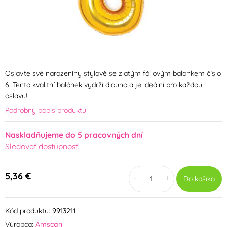
Oslavte své narozeniny stylově se zlatým fóliovým balonkem číslo
6. Tento kvalitní balónek vydrží dlouho a je ideální pro každou
oslavu!
Podrobný popis produktu
Naskladňujeme do 5 pracovných dní
Sledovať dostupnosť
5,36 €
-
+
Do košíka
Kód produktu:
9913211
Výrobca:
Amscan