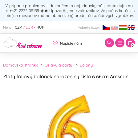
V prípade problémov s dokončením objednávky nás kontaktujte na
tel. +421 2222 05135
☀️🔥
Upozorňujeme zákazníkov, že počas horúcich
letných mesiacov máme obmedzený predaj čokoládových výrobkov.
Zadajte hľadaný výraz:
CZK
EUR
HUF
Mena:
Vyberte jazyk:
/
/
Napíšte nám
0
Domovská stránka
Oslavy a party
Balóny
Zlatý fóliový balónek narozeniny číslo 6 66cm Amscan