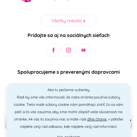
Všetky miesta
Pridajte sa aj na sociálnych sieťach
Spolupracujeme s preverenými dopravcami
Ako tu pečieme sušienky
Radi by sme vás informovali, že naša stránka používa súbory
Bezpečný a jednoduchý spôsob platieb
cookie. Tieto malé súbory cookie nám pomáhajú zistiť, čo sa vám
páči a čo vás zaujíma, aby sme mohli zlepšiť vaše skúsenosti na
stránke. Ak vás to zaujíma viac a máte radi
dlhé čítanie
, v pätičke
nájdete celý rad odkazov, kde nájdete celý rad informácií.
Nie, nechcem