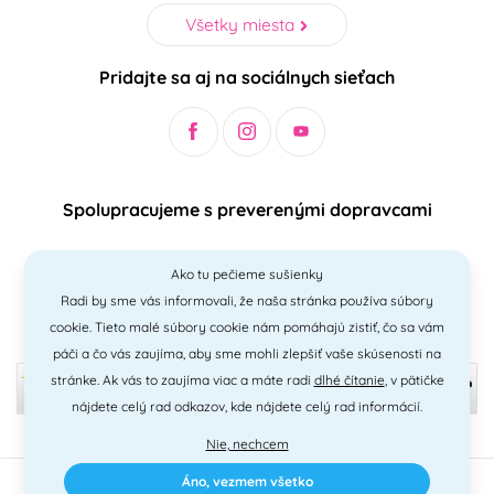
Všetky miesta
Pridajte sa aj na sociálnych sieťach
Spolupracujeme s preverenými dopravcami
Ako tu pečieme sušienky
Radi by sme vás informovali, že naša stránka používa súbory
Bezpečný a jednoduchý spôsob platieb
cookie. Tieto malé súbory cookie nám pomáhajú zistiť, čo sa vám
páči a čo vás zaujíma, aby sme mohli zlepšiť vaše skúsenosti na
stránke. Ak vás to zaujíma viac a máte radi
dlhé čítanie
, v pätičke
nájdete celý rad odkazov, kde nájdete celý rad informácií.
Nie, nechcem
Áno, vezmem všetko
2010 - 2026 © PNM International s.r.o. • technické riešenie
Simplia
•