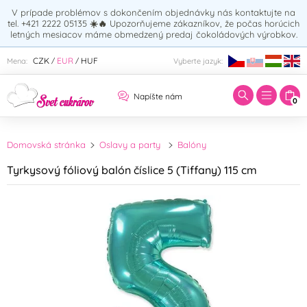
V prípade problémov s dokončením objednávky nás kontaktujte na
tel. +421 2222 05135
☀️🔥
Upozorňujeme zákazníkov, že počas horúcich
letných mesiacov máme obmedzený predaj čokoládových výrobkov.
Zadajte hľadaný výraz:
CZK
EUR
HUF
Mena:
Vyberte jazyk:
/
/
Napíšte nám
0
Domovská stránka
Oslavy a party
Balóny
Tyrkysový fóliový balón číslice 5 (Tiffany) 115 cm