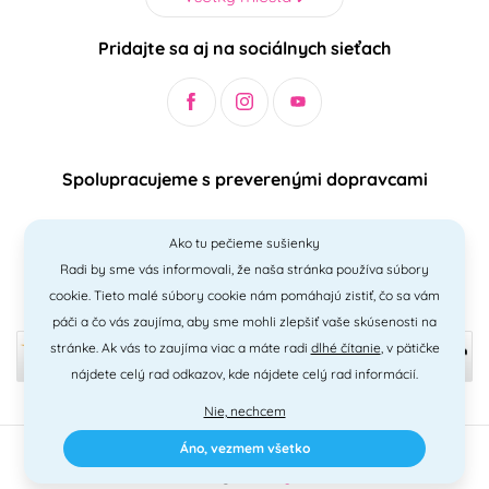
Pridajte sa aj na sociálnych sieťach
Spolupracujeme s preverenými dopravcami
Ako tu pečieme sušienky
Radi by sme vás informovali, že naša stránka používa súbory
Bezpečný a jednoduchý spôsob platieb
cookie. Tieto malé súbory cookie nám pomáhajú zistiť, čo sa vám
páči a čo vás zaujíma, aby sme mohli zlepšiť vaše skúsenosti na
stránke. Ak vás to zaujíma viac a máte radi
dlhé čítanie
, v pätičke
nájdete celý rad odkazov, kde nájdete celý rad informácií.
Nie, nechcem
Áno, vezmem všetko
2010 - 2026 © PNM International s.r.o. • technické riešenie
Simplia
•
design
Litvanyi