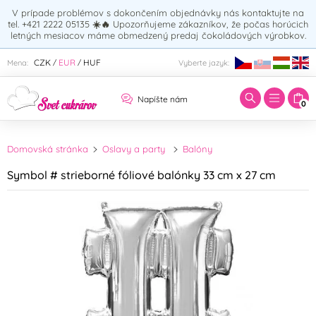
V prípade problémov s dokončením objednávky nás kontaktujte na
tel. +421 2222 05135
☀️🔥
Upozorňujeme zákazníkov, že počas horúcich
letných mesiacov máme obmedzený predaj čokoládových výrobkov.
Zadajte hľadaný výraz:
CZK
EUR
HUF
Mena:
Vyberte jazyk:
/
/
Napíšte nám
0
Domovská stránka
Oslavy a party
Balóny
Symbol # strieborné fóliové balónky 33 cm x 27 cm