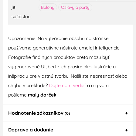
je
Balóny
Oslavy a party
súčasťou:
Upozornenie: Na vytváranie obsahu na stránke
používame generatívne nástroje umelej inteligencie.
Fotografie finálnych produktov preto môžu byť
vygenerované UI, berte ich prosím ako ilustrácie a
inšpiráciu pre vlastnú tvorbu. Našli ste nepresnosť alebo
chybu v preklade?
Dajte nám vedieť
a my vám
pošleme
malý darček
.
Hodnotenie zákazníkov
(0)
Doprava a dodanie