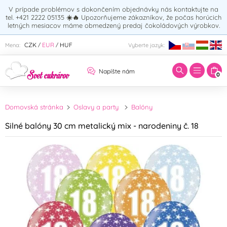
V prípade problémov s dokončením objednávky nás kontaktujte na
tel. +421 2222 05135
☀️🔥
Upozorňujeme zákazníkov, že počas horúcich
letných mesiacov máme obmedzený predaj čokoládových výrobkov.
Zadajte hľadaný výraz:
CZK
EUR
HUF
Mena:
Vyberte jazyk:
/
/
Napíšte nám
0
Domovská stránka
Oslavy a party
Balóny
Silné balóny 30 cm metalický mix - narodeniny č. 18