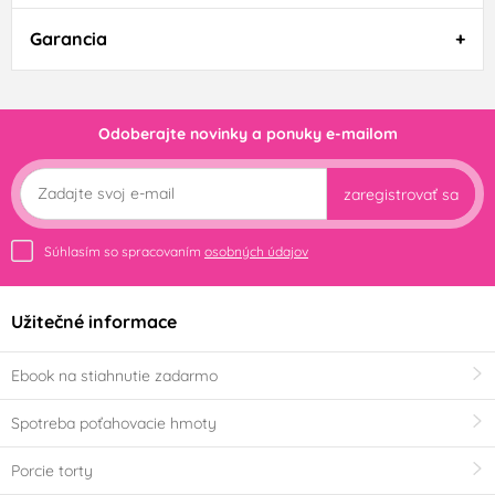
Garancia
Odoberajte novinky a ponuky e-mailom
zaregistrovať sa
Súhlasím so spracovaním
osobných údajov
Užitečné informace
Ebook na stiahnutie zadarmo
Spotreba poťahovacie hmoty
Porcie torty