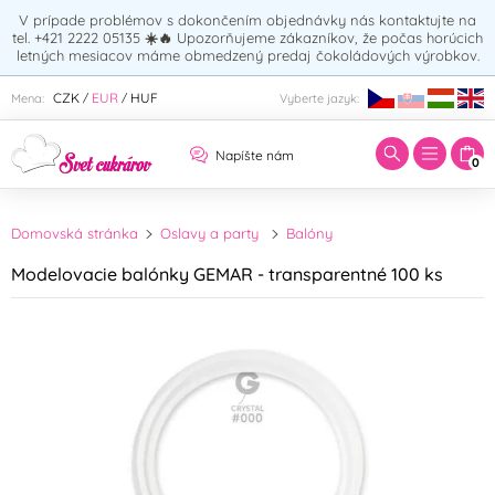
V prípade problémov s dokončením objednávky nás kontaktujte na
tel. +421 2222 05135
☀️🔥
Upozorňujeme zákazníkov, že počas horúcich
letných mesiacov máme obmedzený predaj čokoládových výrobkov.
Zadajte hľadaný výraz:
CZK
EUR
HUF
Mena:
Vyberte jazyk:
/
/
Napíšte nám
0
Domovská stránka
Oslavy a party
Balóny
Modelovacie balónky GEMAR - transparentné 100 ks