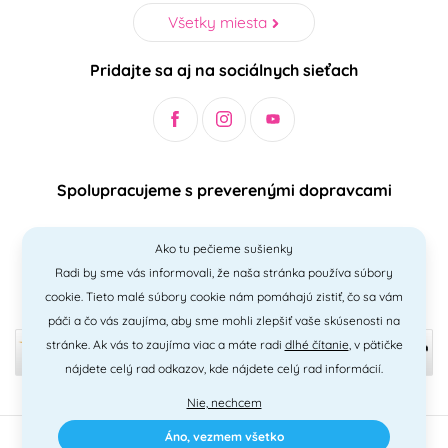
Všetky miesta
Pridajte sa aj na sociálnych sieťach
Spolupracujeme s preverenými dopravcami
Ako tu pečieme sušienky
Radi by sme vás informovali, že naša stránka používa súbory
Bezpečný a jednoduchý spôsob platieb
cookie. Tieto malé súbory cookie nám pomáhajú zistiť, čo sa vám
páči a čo vás zaujíma, aby sme mohli zlepšiť vaše skúsenosti na
stránke. Ak vás to zaujíma viac a máte radi
dlhé čítanie
, v pätičke
nájdete celý rad odkazov, kde nájdete celý rad informácií.
Nie, nechcem
Áno, vezmem všetko
2010 - 2026 © PNM International s.r.o. • technické riešenie
Simplia
•