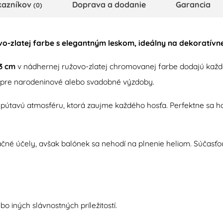
kazníkov
Doprava a dodanie
Garancia
(0)
o-zlatej farbe s elegantným leskom, ideálny na dekoratívne
3 cm
v nádhernej ružovo-zlatej chromovanej farbe dodajú každ
ne pre narodeninové alebo svadobné výzdoby.
útavú atmosféru, ktorá zaujme každého hosťa. Perfektne sa hodí
čné účely, avšak balónek sa nehodí na plnenie heliom. Súčasťo
o iných slávnostných príležitostí.