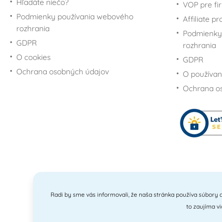
Hľadáte niečo?
VOP pre fi
Podmienky používania webového
Affiliate p
rozhrania
Podmienky
GDPR
rozhrania
O cookies
GDPR
Ochrana osobných údajov
O používan
Ochrana o
Radi by sme vás informovali, že naša stránka používa súbory c
to zaujíma v