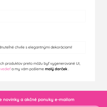
dnuteľné chvíle s elegantnými dekoráciami!
nych produktov preto môžu byť vygenerované UI,
 vedieť
a my vám pošleme
malý darček
.
e novinky a akčné ponuky e-mailom