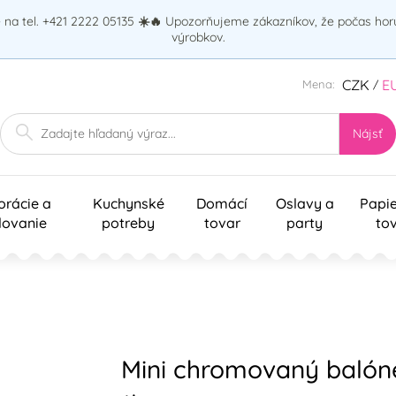
na tel. +421 2222 05135
☀️🔥
Upozorňujeme zákazníkov, že počas ho
výrobkov.
CZK
E
Mena:
/
Nájsť
orácie a
Kuchynské
Domácí
Oslavy a
Papi
lovanie
potreby
tovar
party
to
Mini chromovaný balónek