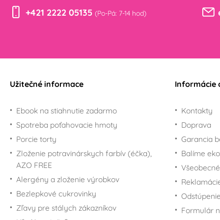
+421 2222 05135
(Po-Pá: 7-14 hod)
Užitečné informace
Informácie 
Ebook na stiahnutie zadarmo
Kontakty
Spotreba poťahovacie hmoty
Doprava
Porcie torty
Garancia b
Zloženie potravinárskych farbív (éčka),
Balíme eko
AZO FREE
Všeobecné
Alergény a zloženie výrobkov
Reklamáci
Bezlepkové cukrovinky
Odstúpenie
Zľavy pre stálych zákazníkov
Formulár n