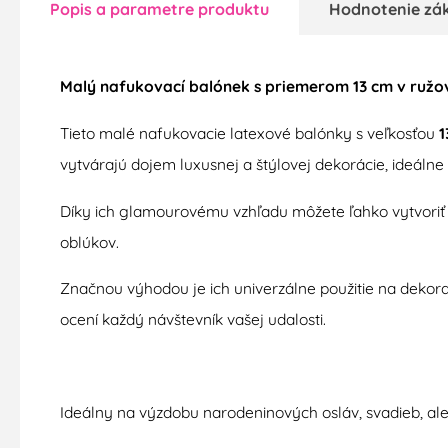
Popis a parametre produktu
Hodnotenie zá
Malý nafukovací balónek s priemerom 13 cm v ružov
Tieto malé nafukovacie latexové balónky s veľkosťou
1
vytvárajú dojem luxusnej a štýlovej dekorácie, ideál
Díky ich glamourovému vzhľadu môžete ľahko vytvoriť p
oblúkov.
Značnou výhodou je ich univerzálne použitie na dekora
ocení každý návštevník vašej udalosti.
Ideálny na výzdobu narodeninových osláv, svadieb, aleb