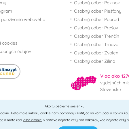
rmy
Osobný odber Pezinok
rogram
Osobný odber Piešťany
 používania webového
Osobný odber Poprad
Osobný odber Prešov
Osobný odber Trenčín
í cookies
Osobný odber Trnava
sobných údajov
Osobný odber Zvolen
Osobný odber Žilina
Viac ako 127
výdajných mie
Slovensku
Ako tu pečieme sušienky
Všetky miesta
ookie. Tieto malé súbory cookie nám pomáhajú zistiť, čo sa vám páči a čo vás zau
iac a máte radi
dlhé čítanie
, v pätičke nájdete celý rad odkazov, kde nájdete celý r