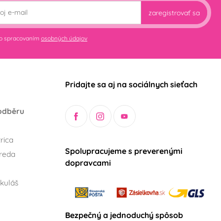
zaregistrovať sa
so spracovaním
osobných údajov
Pridajte sa aj na sociálnych sieťach
odběru
rica
Spolupracujeme s preverenými
reda
dopravcami
kuláš
Bezpečný a jednoduchý spôsob