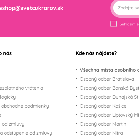
eshop@svetcukrarov.sk
Súhlasím 
o nás
Kde nás nájdete?
Všechna místa osobního 
Osobný odber Bratislava
ezplatného vrátenia
Osobný odber Banská Byst
logicky
Osobný odber Dunajská St
 obchodné podmienky
Osobný odber Košice
e
Osobný odber Liptovský Mi
 od zmluvy
Osobný odber Martin
a odstúpenie od zmluvy
Osobný odber Nitra