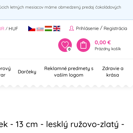
rúcich letných mesiacov máme obmedzený predaj čokoládových
/
Prihlásenie
Registrácia
UR
HUF
/
0,00 €
Prázdny košík
0
erový
Reklamné predmety s
Zdravie a
Darčeky
var
vaším logom
krása
 - 13 cm - lesklý ružovo-zlatý -