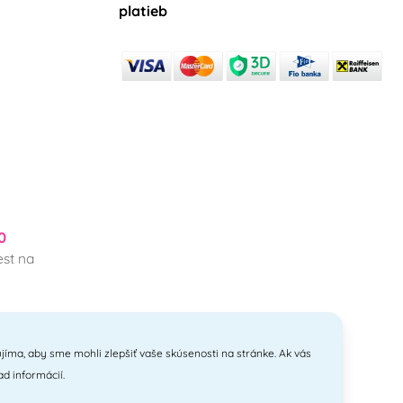
platieb
0
st na
jíma, aby sme mohli zlepšiť vaše skúsenosti na stránke. Ak vás
ad informácií.