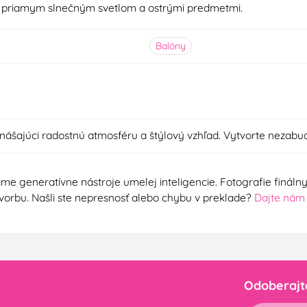
d priamym slnečným svetlom a ostrými predmetmi.
Balóny
inášajúci radostnú atmosféru a štýlový vzhľad. Vytvorte nezabu
me generatívne nástroje umelej inteligencie. Fotografie finál
ú tvorbu. Našli ste nepresnosť alebo chybu v preklade?
Dajte nám
Odoberajt