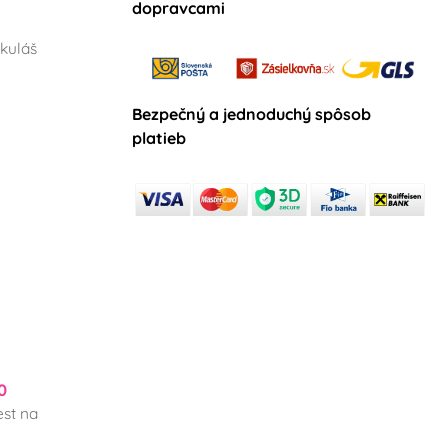
dopravcami
kuláš
Bezpečný a jednoduchý spôsob
platieb
0
st na