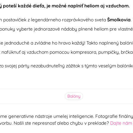
 poteší každé dieťa, je možné naplniť heliom aj vzduchom.
h postavičiek z legendárneho rozprávkového sveta
Šmolkovia
.
ej ponuky vyberte jednorazové nádoby plnené heliom pre vlastné 
 jednoduché a zvládne ho hravo každý! Takto naplnený balónik vyd
ik nafúknuť aj vzduchom pomocou kompresora, pumpičky, brčka
e zo svojej párty nezabudnuteľný zážitok s týmto veselým balón
Balóny
me generatívne nástroje umelej inteligencie. Fotografie finál
ú tvorbu. Našli ste nepresnosť alebo chybu v preklade?
Dajte nám