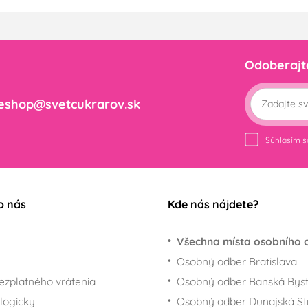
Odoberajt
eshop@svetcukrarov.sk
Súhlasím 
o nás
Kde nás nájdete?
Všechna místa osobního 
Osobný odber Bratislava
ezplatného vrátenia
Osobný odber Banská Byst
logicky
Osobný odber Dunajská St