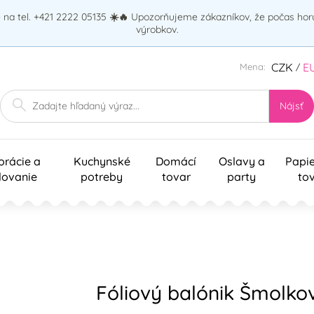
na tel. +421 2222 05135
☀️🔥
Upozorňujeme zákazníkov, že počas ho
výrobkov.
CZK
E
Mena:
/
Nájsť
orácie a
Kuchynské
Domácí
Oslavy a
Papi
lovanie
potreby
tovar
party
to
Fóliový balónik Šmolkov