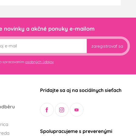
e novinky a akčné ponuky e-mailom
zaregistrovať sa
so spracovaním
osobných údajov
Pridajte sa aj na sociálnych sieťach
odběru
rica
Spolupracujeme s preverenými
reda