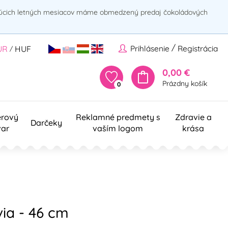
rúcich letných mesiacov máme obmedzený predaj čokoládových
/
Prihlásenie
Registrácia
UR
HUF
/
0,00 €
Prázdny košík
0
erový
Reklamné predmety s
Zdravie a
Darčeky
var
vaším logom
krása
ia - 46 cm