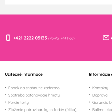
+421 2222 05135
(Po-Pá: 7-14 hod)
Užitečné informace
Informácie 
Ebook na stiahnutie zadarmo
Kontakty
Spotreba poťahovacie hmoty
Doprava
Porcie torty
Garancia b
Zloženie potravinárskych farbív (éčka),
Balíme eko