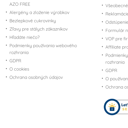
AZO FREE
Všeobecné
Alergény a zloženie výrobkov
Reklamáci
Bezlepkové cukrovinky
Odstúpenie
Zľavy pre stálych zákazníkov
Formulár n
Hľadáte niečo?
VOP pre fi
Podmienky používania webového
Affiliate p
rozhrania
Podmienky
GDPR
rozhrania
O cookies
GDPR
Ochrana osobných údajov
O používan
Ochrana o