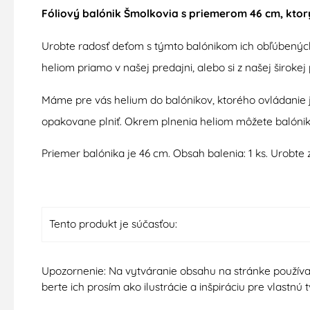
Fóliový balónik Šmolkovia s priemerom 46 cm, ktorý
Urobte radosť deťom s týmto balónikom ich obľúbenýc
heliom priamo v našej predajni, alebo si z našej širok
Máme pre vás helium do balónikov, ktorého ovládanie je
opakovane plniť. Okrem plnenia heliom môžete balón
Priemer balónika je 46 cm. Obsah balenia: 1 ks. Urobt
Tento produkt je súčasťou:
Upozornenie: Na vytváranie obsahu na stránke používa
berte ich prosím ako ilustrácie a inšpiráciu pre vlastn