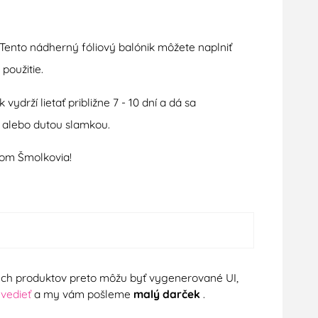
 Tento nádherný fóliový balónik môžete naplniť
použitie.
rží lietať približne 7 - 10 dní a dá sa
 alebo dutou slamkou.
ikom Šmolkovia!
nych produktov preto môžu byť vygenerované UI,
 vedieť
a my vám pošleme
malý darček
.