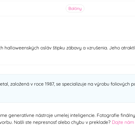
Balóny
h halloweenských osláv štipku zábavy a vzrušenia. Jeho atraktív
al, založená v roce 1987, se specializuje na výrobu foliových 
me generatívne nástroje umelej inteligencie. Fotografie finál
ú tvorbu. Našli ste nepresnosť alebo chybu v preklade?
Dajte nám