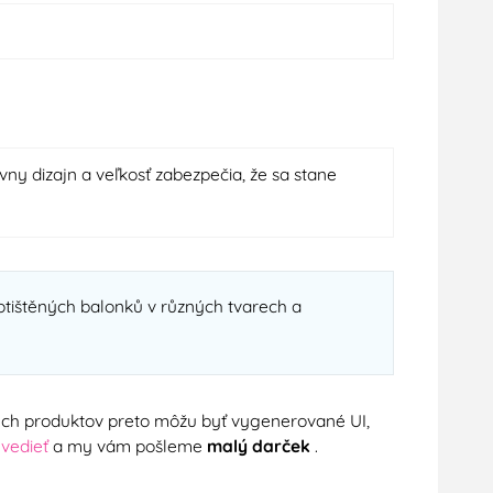
ny dizajn a veľkosť zabezpečia, že sa stane
potištěných balonků v různých tvarech a
nych produktov preto môžu byť vygenerované UI,
 vedieť
a my vám pošleme
malý darček
.