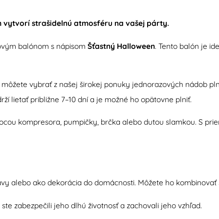
vytvorí strašidelnú atmosféru na vašej párty.
liovým balónom s nápisom
Šťastný Halloween
. Tento balón je 
i môžete vybrať z našej širokej ponuky jednorazových nádob pl
 lietať približne 7–10 dní a je možné ho opätovne plniť.
cou kompresora, pumpičky, brčka alebo dutou slamkou. S prie
avy alebo ako dekorácia do domácnosti. Môžete ho kombinovať s
e zabezpečili jeho dlhú životnosť a zachovali jeho vzhľad.