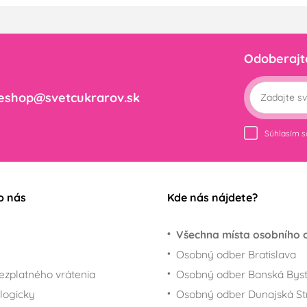
Odoberajt
eshop@svetcukrarov.sk
Súhlasím 
o nás
Kde nás nájdete?
Všechna místa osobního 
Osobný odber Bratislava
ezplatného vrátenia
Osobný odber Banská Byst
logicky
Osobný odber Dunajská St