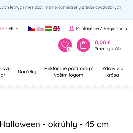
rúcich letných mesiacov máme obmedzený predaj čokoládových
/
Prihlásenie
Registrácia
UR
HUF
/
0,00 €
Prázdny košík
0
erový
Reklamné predmety s
Zdravie a
Darčeky
var
vaším logom
krása
 Halloween - okrúhly - 45 cm