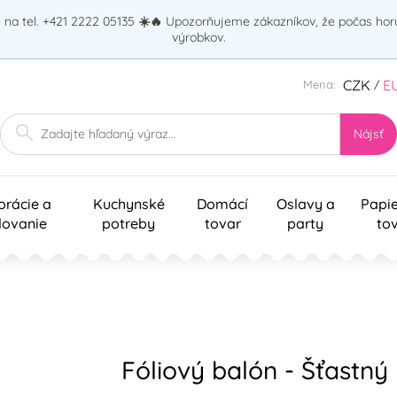
na tel. +421 2222 05135
☀️🔥
Upozorňujeme zákazníkov, že počas ho
výrobkov.
CZK
E
Mena:
/
Nájsť
orácie a
Kuchynské
Domácí
Oslavy a
Papi
lovanie
potreby
tovar
party
to
Fóliový balón - Šťastný