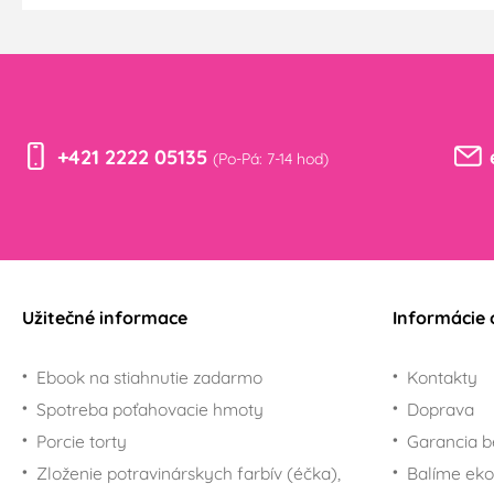
+421 2222 05135
(Po-Pá: 7-14 hod)
Užitečné informace
Informácie 
Ebook na stiahnutie zadarmo
Kontakty
Spotreba poťahovacie hmoty
Doprava
Porcie torty
Garancia b
Zloženie potravinárskych farbív (éčka),
Balíme eko