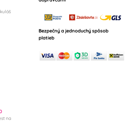
kuláš
Bezpečný a jednoduchý spôsob
platieb
0
st na