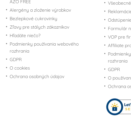
AZO FREE
Všeobecné
Alergény a zloženie výrobkov
Reklamáci
Bezlepkové cukrovinky
Odstúpenie
Zľavy pre stálych zákazníkov
Formulár n
Hľadáte niečo?
VOP pre fi
Podmienky používania webového
Affiliate p
rozhrania
Podmienky
GDPR
rozhrania
O cookies
GDPR
Ochrana osobných údajov
O používan
Ochrana o