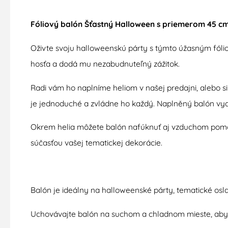
Fóliový balón Šťastný Halloween s priemerom 45 cm 
Oživte svoju halloweenskú párty s týmto úžasným fó
hosťa a dodá mu nezabudnuteľný zážitok.
Radi vám ho naplníme heliom v našej predajni, alebo s
je jednoduché a zvládne ho každý. Naplněný balón vydrží
Okrem helia môžete balón nafúknuť aj vzduchom pomo
súčasťou vašej tematickej dekorácie.
Balón je ideálny na halloweenské párty, tematické osl
Uchovávajte balón na suchom a chladnom mieste, aby st