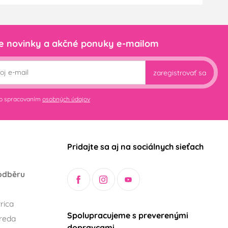
e novinky a akčné ponuky e-mailom
zaregistrovať sa
so spracovaním
osobných údajov
Pridajte sa aj na sociálnych sieťach
odběru
rica
Spolupracujeme s preverenými
reda
dopravcami