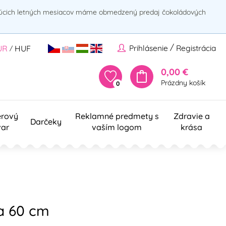
rúcich letných mesiacov máme obmedzený predaj čokoládových
/
Prihlásenie
Registrácia
UR
HUF
/
0,00 €
Prázdny košík
0
erový
Reklamné predmety s
Zdravie a
Darčeky
var
vaším logom
krása
a 60 cm