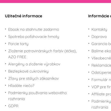
Užitečné informace
Informácie 
Ebook na stiahnutie zadarmo
Kontakty
Spotreba poťahovacie hmoty
Doprava
Porcie torty
Garancia b
Zloženie potravinárskych farbív (éčka),
Balíme eko
AZO FREE
Všeobecné
Alergény a zloženie výrobkov
Reklamáci
Bezlepkové cukrovinky
Odstúpenie
Zľavy pre stálych zákazníkov
Formulár n
Hľadáte niečo?
VOP pre fi
Podmienky používania webového
Affiliate p
rozhrania
Podmienky
GDPR
rozhrania