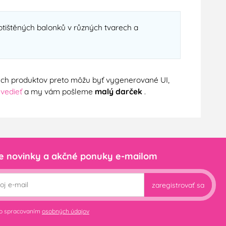
potištěných balonků v různých tvarech a
nych produktov preto môžu byť vygenerované UI,
 vedieť
a my vám pošleme
malý darček
.
e novinky a akčné ponuky e-mailom
zaregistrovať sa
so spracovaním
osobných údajov