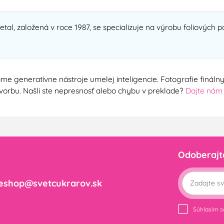
al, založená v roce 1987, se specializuje na výrobu foliových 
me generatívne nástroje umelej inteligencie. Fotografie finál
ú tvorbu. Našli ste nepresnosť alebo chybu v preklade?
Dajte nám
Odoberajt
eshop@svetcukrarov.sk
Súhlasím 