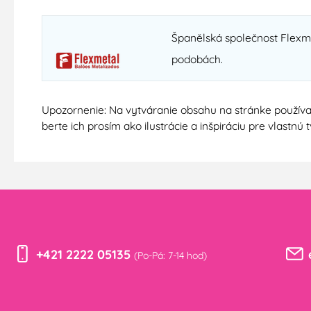
Španělská společnost Flexmet
podobách.
Upozornenie: Na vytváranie obsahu na stránke používa
berte ich prosím ako ilustrácie a inšpiráciu pre vlastn
+421 2222 05135
(Po-Pá: 7-14 hod)