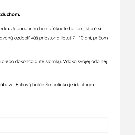
vzduchom.
erka. Jednoducho ho nafúknete heliom, ktoré si
ný ozdobiť váš priestor a lietať 7 - 10 dní, pričom
alebo dokonca duté slámky. Vďaka svojej odolnej
ú zábavu. Fóliový balón Šmoulinka je ideálnym