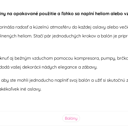
lny na opakované použitie a ľahko sa naplní heliom alebo 
rináša radosť a kúzelnú atmosféru do každej oslavy alebo veči
ných heliom. Stačí pár jednoduchých krokov a balón je priprave
fúknuť aj bežným vzduchom pomocou kompresora, pumpy, brčka 
a dodá vašej dekorácii nádych elegance a zábavy.
, aby ste mohli jednoducho naplniť svoj balón a užiť si skutočn
kékoľvek iné oslavy.
Balóny