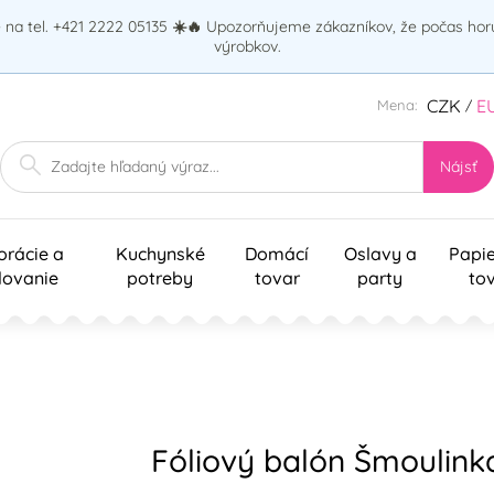
na tel. +421 2222 05135
☀️🔥
Upozorňujeme zákazníkov, že počas ho
výrobkov.
CZK
E
Mena:
/
Nájsť
orácie a
Kuchynské
Domácí
Oslavy a
Papi
lovanie
potreby
tovar
party
to
Fóliový balón Šmoulink