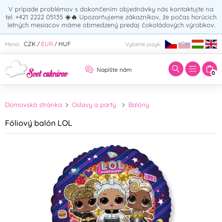
V prípade problémov s dokončením objednávky nás kontaktujte na
tel. +421 2222 05135
☀️🔥
Upozorňujeme zákazníkov, že počas horúcich
letných mesiacov máme obmedzený predaj čokoládových výrobkov.
Zadajte hľadaný výraz:
CZK
EUR
HUF
Mena:
Vyberte jazyk:
/
/
Napíšte nám
0
Domovská stránka
Oslavy a party
Balóny
Fóliový balón LOL