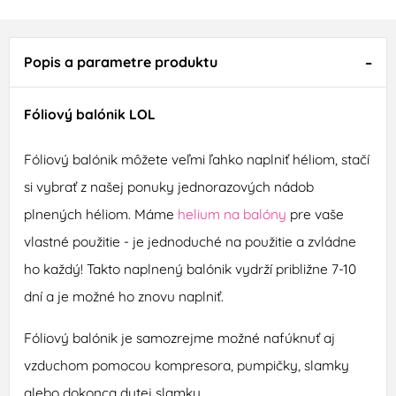
Popis a parametre produktu
Fóliový balónik LOL
Fóliový balónik môžete veľmi ľahko naplniť héliom, stačí
si vybrať z našej ponuky jednorazových nádob
plnených héliom. Máme
helium na balóny
pre vaše
vlastné použitie - je jednoduché na použitie a zvládne
ho každý! Takto naplnený balónik vydrží približne 7-10
dní a je možné ho znovu naplniť.
Fóliový balónik je samozrejme možné nafúknuť aj
vzduchom pomocou kompresora, pumpičky, slamky
alebo dokonca dutej slamky.