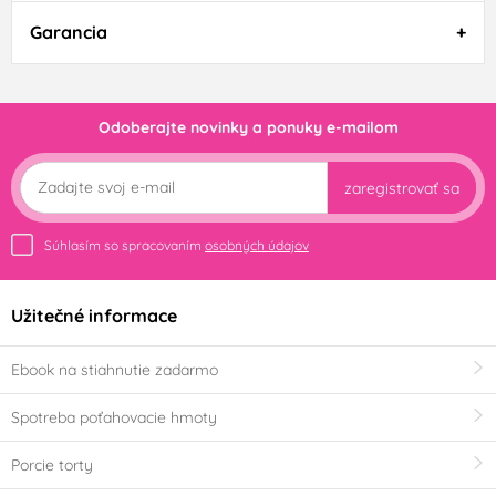
Garancia
Odoberajte novinky a ponuky e-mailom
zaregistrovať sa
Súhlasím so spracovaním
osobných údajov
Užitečné informace
Ebook na stiahnutie zadarmo
Spotreba poťahovacie hmoty
Porcie torty