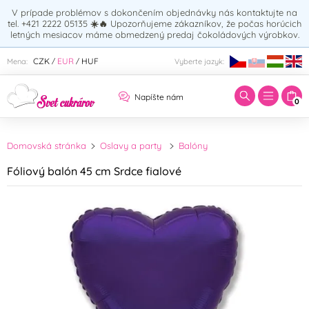
V prípade problémov s dokončením objednávky nás kontaktujte na
tel. +421 2222 05135
☀️🔥
Upozorňujeme zákazníkov, že počas horúcich
letných mesiacov máme obmedzený predaj čokoládových výrobkov.
Zadajte hľadaný výraz:
CZK
EUR
HUF
Mena:
Vyberte jazyk:
/
/
Napíšte nám
0
Domovská stránka
Oslavy a party
Balóny
Fóliový balón 45 cm Srdce fialové