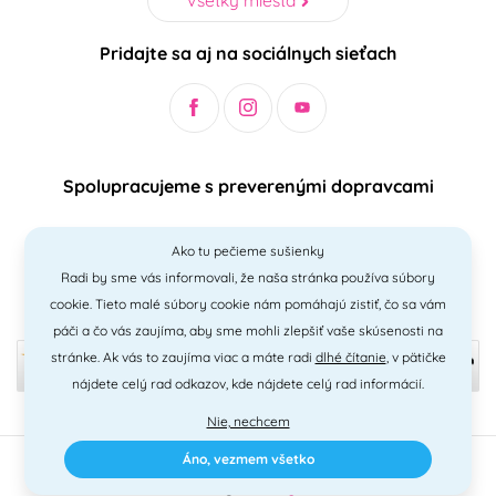
Pridajte sa aj na sociálnych sieťach
Spolupracujeme s preverenými dopravcami
Ako tu pečieme sušienky
Radi by sme vás informovali, že naša stránka používa súbory
Bezpečný a jednoduchý spôsob platieb
cookie. Tieto malé súbory cookie nám pomáhajú zistiť, čo sa vám
páči a čo vás zaujíma, aby sme mohli zlepšiť vaše skúsenosti na
stránke. Ak vás to zaujíma viac a máte radi
dlhé čítanie
, v pätičke
nájdete celý rad odkazov, kde nájdete celý rad informácií.
Nie, nechcem
Áno, vezmem všetko
2010 - 2026 © PNM International s.r.o. • technické riešenie
Simplia
•
design
Litvanyi