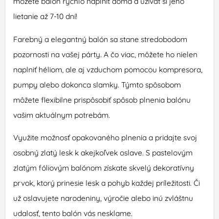
môžete balón rýchlo naplniť doma a užívať si jeho
lietanie až 7-10 dní!
Farebný a elegantný balón sa stane stredobodom
pozornosti na vašej párty. A čo viac, môžete ho nielen
naplniť héliom, ale aj vzduchom pomocou kompresora,
pumpy alebo dokonca slamky. Týmto spôsobom
môžete flexibilne prispôsobiť spôsob plnenia balónu
vašim aktuálnym potrebám.
Využite možnosť opakovaného plnenia a pridajte svoj
osobný zlatý lesk k akejkoľvek oslave. S pastelovým
zlatým fóliovým balónom získate skvelý dekoratívny
prvok, ktorý prinesie lesk a pohyb každej príležitosti. Či
už oslavujete narodeniny, výročie alebo inú zvláštnu
udalosť, tento balón vás nesklame.