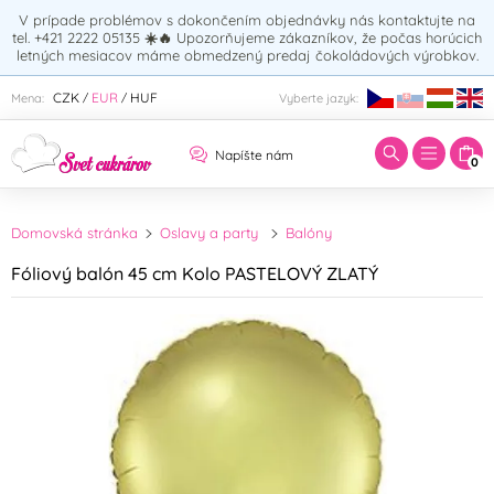
V prípade problémov s dokončením objednávky nás kontaktujte na
tel. +421 2222 05135
☀️🔥
Upozorňujeme zákazníkov, že počas horúcich
letných mesiacov máme obmedzený predaj čokoládových výrobkov.
Zadajte hľadaný výraz:
CZK
EUR
HUF
Mena:
Vyberte jazyk:
/
/
Napíšte nám
0
Domovská stránka
Oslavy a party
Balóny
Fóliový balón 45 cm Kolo PASTELOVÝ ZLATÝ