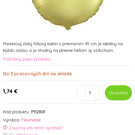
Pastelový zlatý fóliový balón s priemerom 45 cm je ideálny na
každú oslavu a je vhodný na plnenie héliom aj vzduchom.
Podrobný popis produktu
Do 3 pracovných dní na sklade
1,74 €
-
+
Do košíka
Kód produktu:
P112801
Výrobca:
Flexmetal
Zaujíma vás tento výrobok?
Do obľúbených