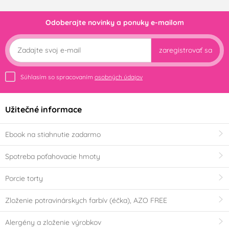
Odoberajte novinky a ponuky e-mailom
zaregistrovať sa
Súhlasím so spracovaním
osobných údajov
Užitečné informace
Ebook na stiahnutie zadarmo
Spotreba poťahovacie hmoty
Porcie torty
Zloženie potravinárskych farbív (éčka), AZO FREE
Alergény a zloženie výrobkov