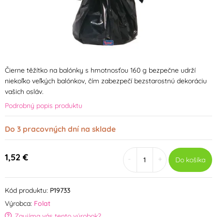
Čierne těžítko na balónky s hmotnosťou 160 g bezpečne udrží
niekoľko veľkých balónkov, čím zabezpečí bezstarostnú dekoráciu
vašich osláv.
Podrobný popis produktu
Do 3 pracovných dní na sklade
1,52 €
-
+
Do košíka
Kód produktu:
P19733
Výrobca:
Folat
Zaujíma vás tento výrobok?