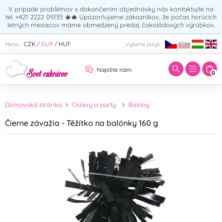
V prípade problémov s dokončením objednávky nás kontaktujte na
tel. +421 2222 05135
☀️🔥
Upozorňujeme zákazníkov, že počas horúcich
letných mesiacov máme obmedzený predaj čokoládových výrobkov.
Zadajte hľadaný výraz:
CZK
EUR
HUF
Mena:
Vyberte jazyk:
/
/
Napíšte nám
0
Domovská stránka
Oslavy a party
Balóny
Čierne závažia - Těžítko na balónky 160 g