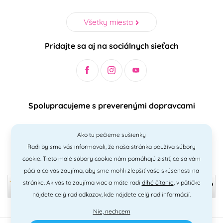
Všetky miesta
Pridajte sa aj na sociálnych sieťach
Spolupracujeme s preverenými dopravcami
Ako tu pečieme sušienky
Radi by sme vás informovali, že naša stránka používa súbory
Bezpečný a jednoduchý spôsob platieb
cookie. Tieto malé súbory cookie nám pomáhajú zistiť, čo sa vám
páči a čo vás zaujíma, aby sme mohli zlepšiť vaše skúsenosti na
stránke. Ak vás to zaujíma viac a máte radi
dlhé čítanie
, v pätičke
nájdete celý rad odkazov, kde nájdete celý rad informácií.
Nie, nechcem