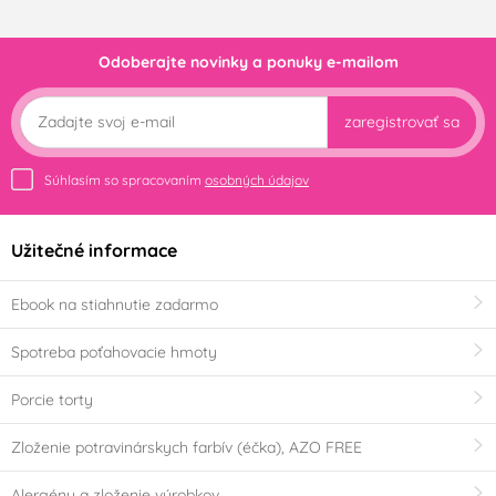
Odoberajte novinky a ponuky e-mailom
zaregistrovať sa
Súhlasím so spracovaním
osobných údajov
Užitečné informace
Ebook na stiahnutie zadarmo
Spotreba poťahovacie hmoty
Porcie torty
Zloženie potravinárskych farbív (éčka), AZO FREE
Alergény a zloženie výrobkov