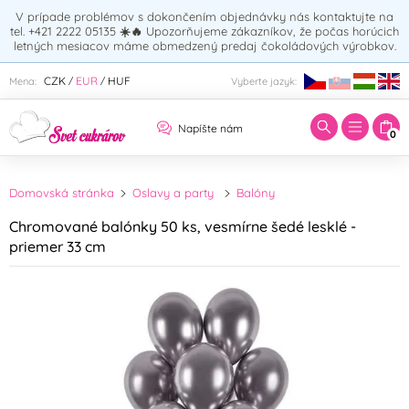
V prípade problémov s dokončením objednávky nás kontaktujte na
tel. +421 2222 05135
☀️🔥
Upozorňujeme zákazníkov, že počas horúcich
letných mesiacov máme obmedzený predaj čokoládových výrobkov.
Zadajte hľadaný výraz:
CZK
EUR
HUF
Mena:
Vyberte jazyk:
/
/
Napíšte nám
0
Domovská stránka
Oslavy a party
Balóny
Chromované balónky 50 ks, vesmírne šedé lesklé -
priemer 33 cm