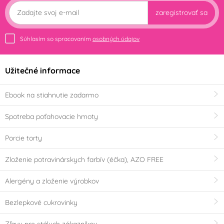
zaregistrovať sa
Súhlasím so spracovaním
osobných údajov
Užitečné informace
Ebook na stiahnutie zadarmo
Spotreba poťahovacie hmoty
Porcie torty
Zloženie potravinárskych farbív (éčka), AZO FREE
Alergény a zloženie výrobkov
Bezlepkové cukrovinky
Zľavy pre stálych zákazníkov