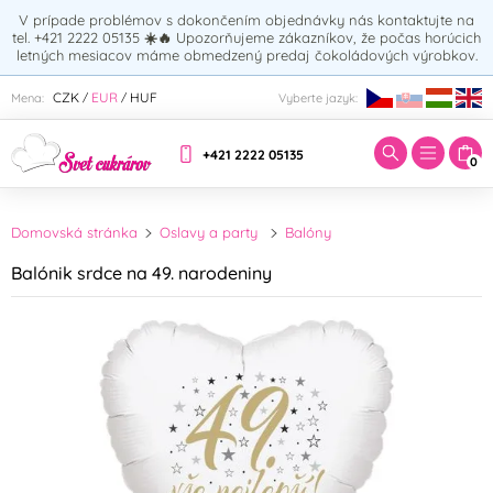
V prípade problémov s dokončením objednávky nás kontaktujte na
tel. +421 2222 05135
☀️🔥
Upozorňujeme zákazníkov, že počas horúcich
letných mesiacov máme obmedzený predaj čokoládových výrobkov.
Zadajte hľadaný výraz:
CZK
EUR
HUF
Mena:
Vyberte jazyk:
/
/
+421 2222 05135
0
Domovská stránka
Oslavy a party
Balóny
Balónik srdce na 49. narodeniny