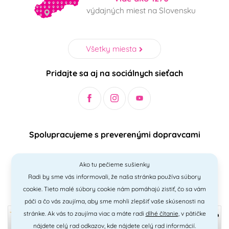
výdajných miest na Slovensku
Všetky miesta
Pridajte sa aj na sociálnych sieťach
Spolupracujeme s preverenými dopravcami
Ako tu pečieme sušienky
Radi by sme vás informovali, že naša stránka používa súbory
Bezpečný a jednoduchý spôsob platieb
cookie. Tieto malé súbory cookie nám pomáhajú zistiť, čo sa vám
páči a čo vás zaujíma, aby sme mohli zlepšiť vaše skúsenosti na
stránke. Ak vás to zaujíma viac a máte radi
dlhé čítanie
, v pätičke
nájdete celý rad odkazov, kde nájdete celý rad informácií.