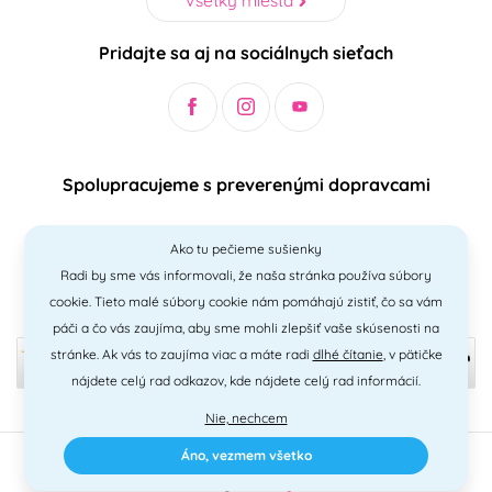
Pridajte sa aj na sociálnych sieťach
Spolupracujeme s preverenými dopravcami
Ako tu pečieme sušienky
Radi by sme vás informovali, že naša stránka používa súbory
Bezpečný a jednoduchý spôsob platieb
cookie. Tieto malé súbory cookie nám pomáhajú zistiť, čo sa vám
páči a čo vás zaujíma, aby sme mohli zlepšiť vaše skúsenosti na
stránke. Ak vás to zaujíma viac a máte radi
dlhé čítanie
, v pätičke
nájdete celý rad odkazov, kde nájdete celý rad informácií.
Nie, nechcem
Áno, vezmem všetko
2010 - 2026 © PNM International s.r.o. • technické riešenie
Simplia
•
design
Litvanyi