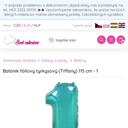
V prípade problémov s dokončením objednávky nás kontaktujte na
tel. +421 2222 05135
☀️🔥
Upozorňujeme zákazníkov, že počas horúcich
letných mesiacov máme obmedzený predaj čokoládových výrobkov.
Zadajte hľadaný výraz:
CZK
EUR
HUF
Mena:
Vyberte jazyk:
/
/
Napíšte nám
0
Domovská stránka
Oslavy a party
Balóny
Balónik fóliový tyrkysový (Tiffany) 115 cm - 1