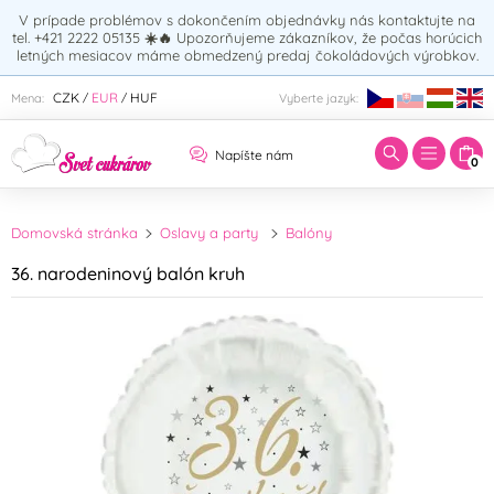
V prípade problémov s dokončením objednávky nás kontaktujte na
tel. +421 2222 05135
☀️🔥
Upozorňujeme zákazníkov, že počas horúcich
letných mesiacov máme obmedzený predaj čokoládových výrobkov.
Zadajte hľadaný výraz:
CZK
EUR
HUF
Mena:
Vyberte jazyk:
/
/
Napíšte nám
0
Domovská stránka
Oslavy a party
Balóny
36. narodeninový balón kruh