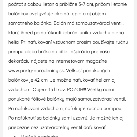
počítať s dobou lietania približne 3-7 dní, pričom lietanie
balónkov ovplyvňuje okolná teplota aj objem
samotného balónka. Balón má samouzatvárací ventil,
ktorý ihneď po nafúknutí zabráni úniku vzduchu alebo
helia. Pri nafukovaní vzduchom prosím používajte ručnú
pumpu alebo brčko na pitie. Inšpiráciu pre vašu
dekoráciu nájdete na internetovom magazíne
www.party-narodeniny.sk. Veľkosť ponúkaných
balónkov je 42 cm. Je možné nafukovať heliom aj
vzduchom. Objem 13 litrov. POZOR!!! Všetky nami
ponúkané fóliové balónky majú samouzatvárací ventil.
Pri nafukovaní vzduchom, nafukujte ručnou pumpou.
Po nafúknutí sa balónky sami uzavrú. Je možné ich aj
priebežne cez uzatvárateľný ventil dofukovať.
Motív: Narodeniny