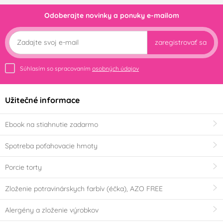
Odoberajte novinky a ponuky e-mailom
zaregistrovať sa
Súhlasím so spracovaním
osobných údajov
Užitečné informace
Ebook na stiahnutie zadarmo
Spotreba poťahovacie hmoty
Porcie torty
Zloženie potravinárskych farbív (éčka), AZO FREE
Alergény a zloženie výrobkov