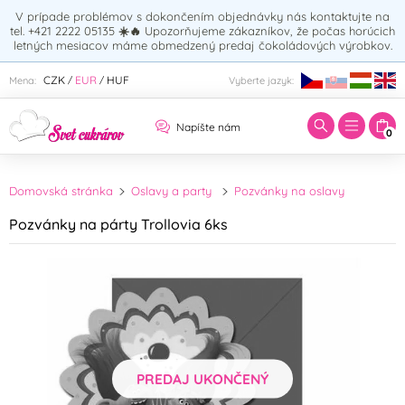
V prípade problémov s dokončením objednávky nás kontaktujte na
tel. +421 2222 05135
☀️🔥
Upozorňujeme zákazníkov, že počas horúcich
letných mesiacov máme obmedzený predaj čokoládových výrobkov.
Zadajte hľadaný výraz:
CZK
EUR
HUF
Mena:
Vyberte jazyk:
/
/
Napíšte nám
0
Domovská stránka
Oslavy a party
Pozvánky na oslavy
Pozvánky na párty Trollovia 6ks
PREDAJ UKONČENÝ