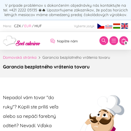
V prípade problémov s dokončením objednávky nás kontaktujte na
tel. +421 2222 05135
☀️🔥
Upozorňujeme zákazníkov, že počas horúcich
letných mesiacov máme obmedzený predaj čokoládových výrobkov.
Zadajte hľadaný výraz:
CZK
EUR
HUF
Mena:
Vyberte jazyk:
/
/
Napíšte nám
0
Domovská stránka
Garancia bezplatného vrátenia tovaru
Garancia bezplatného vrátenia tovaru
Nepadol vám tovar "do
ruky"? Kúpili ste príliš veľa
alebo sa nepáči farebný
odtieň? Nevadí. Vďaka