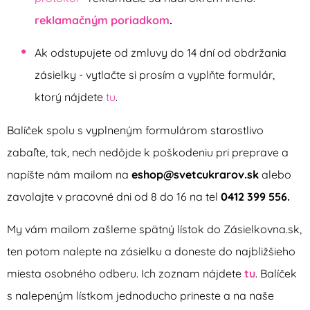
reklamačným poriadkom
.
Ak odstupujete od zmluvy do 14 dní od obdržania
zásielky - vytlačte si prosím a vyplňte formulár,
ktorý nájdete
tu
.
Balíček spolu s vyplneným formulárom starostlivo
zabaľte, tak, nech nedôjde k poškodeniu pri preprave a
napíšte nám mailom na
eshop@svetcukrarov.sk
alebo
zavolajte v pracovné dni od 8 do 16 na tel
0412 399 556.
My vám mailom zašleme spätný lístok do Zásielkovna.sk,
ten potom nalepte na zásielku a doneste do najbližšieho
miesta osobného odberu. Ich zoznam nájdete
tu
. Balíček
s nalepeným lístkom jednoducho prineste a na naše