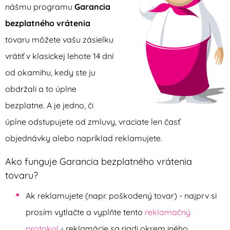
nášmu programu
Garancia
bezplatného vrátenia
tovaru môžete vašu zásielku
vrátiť v klasickej lehote 14 dní
od okamihu, kedy ste ju
obdržali a to úplne
bezplatne. A je jedno, či
úplne odstupujete od zmluvy, vraciate len časť
objednávky alebo napríklad reklamujete.
Ako funguje Garancia bezplatného vrátenia
tovaru?
Ak reklamujete (napr. poškodený tovar) - najprv si
prosím vytlačte a vyplňte tento
reklamačný
protokol
- reklamácie sa riadi okrem iného.