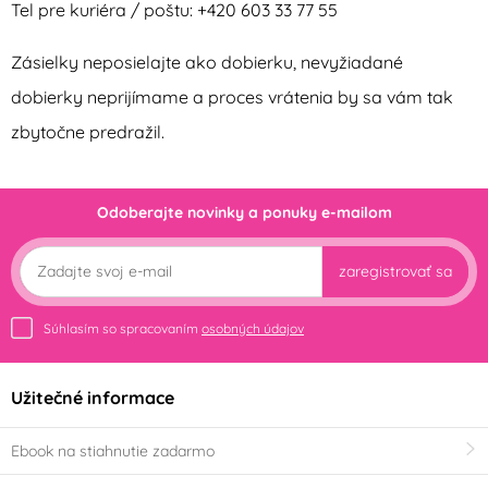
Tel pre kuriéra / poštu: +420 603 33 77 55
Zásielky neposielajte ako dobierku, nevyžiadané
dobierky neprijímame a proces vrátenia by sa vám tak
zbytočne predražil.
Odoberajte novinky a ponuky e-mailom
zaregistrovať sa
Súhlasím so spracovaním
osobných údajov
Užitečné informace
Ebook na stiahnutie zadarmo